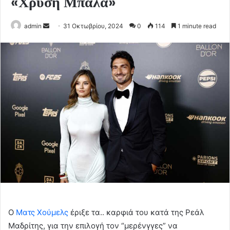
«Χρυσή Μπάλα»
Send
admin
31 Οκτωβρίου, 2024
0
114
1 minute read
an
email
Ο
Ματς Χούμελς
έ
ριξε τα.. καρφιά του κατά της
Ρεάλ
Μαδρίτης,
για την επιλογή τον “μερένγγες” να