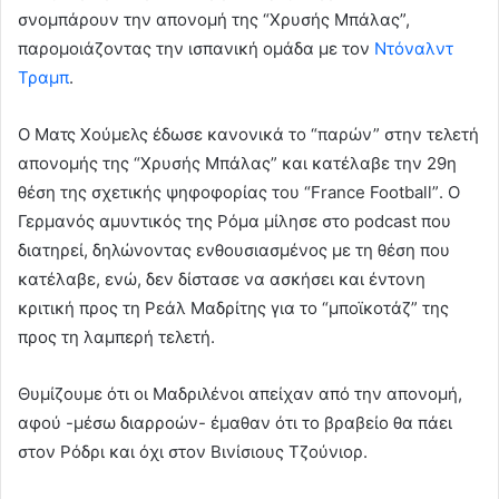
σνομπάρουν
την απονομή της “Χρυσής Μπάλας”,
παρομοιάζοντας την ισπανική ομάδα με τον
Ντόναλντ
Τραμπ
.
Ο Ματς Χούμελς έδωσε κανονικά το “παρών” στην τελετή
απονομής της “Χρυσής Μπάλας” και
κατέλαβε την 29η
θέση της σχετικής ψηφοφορίας του “France Football”
.
Ο
Γερμανός αμυντικός της Ρόμα μίλησε στο podcast που
διατηρεί, δηλώνοντας ενθουσιασμένος με τη θέση που
κατέλαβε, ενώ, δεν δίστασε να ασκήσει και έντονη
κριτική προς τη Ρεάλ Μαδρίτης για το “μποϊκοτάζ” της
προς τη λαμπερή τελετή.
Θυμίζουμε ότι οι Μαδριλένοι απείχαν από την απονομή,
αφού -μέσω διαρροών- έμαθαν ότι το βραβείο θα πάει
στον Ρόδρι και όχι στον Βινίσιους Τζούνιορ.