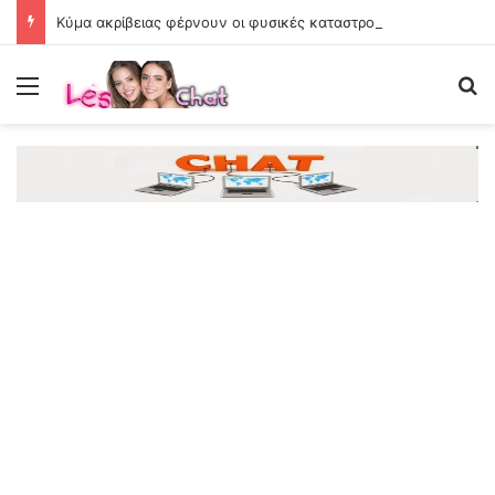
Κύμα ακρίβειας φέρνουν οι φυσικές καταστροφές
Menu
Se