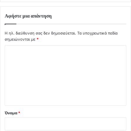
Αφήστε μια απάντηση
Η ηλ. διεύθυνση σας δεν δημοσιεύεται.
Τα υποχρεωτικά πεδία
σημειώνονται με
*
Σ
χ
ό
λ
ι
ο
*
Όνομα
*