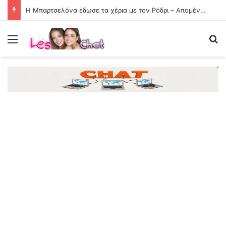
Η Μπαρτσελόνα έδωσε τα χέρια με τον Ρόδρι – Απομένει η συμφωνία με την Μάντσεστερ Σίτι
Menu
Se