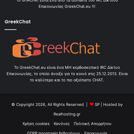
Το GrIRCnet είναι ένα από τα domains του IRC Δικτύου
Επικοινωνίας GreekChat.eu !!!
GreekChat
Το GreekChat.eu είναι ένα ΜΗ κερδοσκοπικό IRC Δίκτυο
Επικοινωνίας, το οποίο άνοιξε για το κοινό στις 25.12.2013. Είναι
το καλύτερο και το πιο αξιόπιστο CHAT.
© Copyright 2026, All Rights Reserved |
SP
| Hosted by
Realhosting.gr
Χρήση cookies
Κανόνες
Πολιτική Απορρήτου
GDPR προστασία δεδομένων
Εποικινωνία