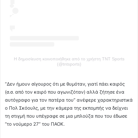
Η δημοσίευση κοινοποιήθηκε από το χρήστη TNT Sports
(@tntsports)
“
Δεν ήμουν σίγουρος ότι με θυμόταν, γιατί πάει καιρός
(σ.σ. από τον καιρό που αγωνιζόταν) αλλά ζήτησε ένα
αυτόγραφο για τον πατέρα του” ανέφερε χαρακτηριστικά
ο Πολ Σκόουλς, με την κάμερα της εκπομπής να δείχνει
τη στιγμή που υπέγραφε σε μια μπλούζα που του έδωσε
“το νούμερο 27” του ΠΑΟΚ.