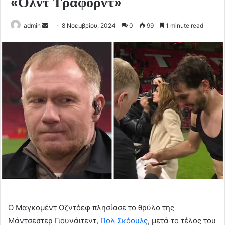
«Ολντ Τράφορντ»
Send
admin
8 Νοεμβρίου, 2024
0
99
1 minute read
an
email
Ο Μαγκομέντ Οζντόεφ πλησίασε το
θρύλο της
Μάντσεστερ Γιουνάιτεντ,
Πολ Σκόουλς
, μετά το τέλος του