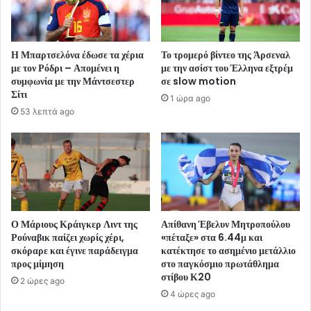
Η Μπαρτσελόνα έδωσε τα χέρια
Το τρομερό βίντεο της Άρσεναλ
με τον Ρόδρι – Απομένει η
με την ασίστ του Έλληνα εξτρέμ
συμφωνία με την Μάντσεστερ
σε slow motion
Σίτι
1 ώρα ago
53 λεπτά ago
Ο Μάριους Κράιγκερ Λιντ της
Απίθανη Έβελυν Μητροπούλου
Ρούναβικ παίζει χωρίς χέρι,
«πέταξε» στα 6.44μ και
σκόραρε και έγινε παράδειγμα
κατέκτησε το ασημένιο μετάλλιο
προς μίμηση
στο παγκόσμιο πρωτάθλημα
στίβου Κ20
2 ώρες ago
4 ώρες ago