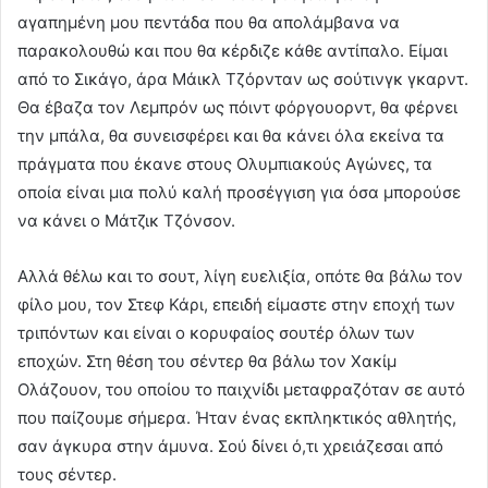
αγαπημένη μου πεντάδα που θα απολάμβανα να
παρακολουθώ και που θα κέρδιζε κάθε αντίπαλο. Είμαι
από το Σικάγο, άρα Μάικλ Τζόρνταν ως σούτινγκ γκαρντ.
Θα έβαζα τον Λεμπρόν ως πόιντ φόργουορντ, θα φέρνει
την μπάλα, θα συνεισφέρει και θα κάνει όλα εκείνα τα
πράγματα που έκανε στους Ολυμπιακούς Αγώνες, τα
οποία είναι μια πολύ καλή προσέγγιση για όσα μπορούσε
να κάνει ο Μάτζικ Τζόνσον.
Αλλά θέλω και το σουτ, λίγη ευελιξία, οπότε θα βάλω τον
φίλο μου, τον Στεφ Κάρι, επειδή είμαστε στην εποχή των
τριπόντων και είναι ο κορυφαίος σουτέρ όλων των
εποχών. Στη θέση του σέντερ θα βάλω τον Χακίμ
Ολάζουον, του οποίου το παιχνίδι μεταφραζόταν σε αυτό
που παίζουμε σήμερα. Ήταν ένας εκπληκτικός αθλητής,
σαν άγκυρα στην άμυνα. Σού δίνει ό,τι χρειάζεσαι από
τους σέντερ.