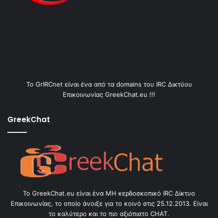
Το GrIRCnet είναι ένα από τα domains του IRC Δικτύου
Επικοινωνίας GreekChat.eu !!!
GreekChat
Το GreekChat.eu είναι ένα ΜΗ κερδοσκοπικό IRC Δίκτυο
Επικοινωνίας, το οποίο άνοιξε για το κοινό στις 25.12.2013. Είναι
το καλύτερο και το πιο αξιόπιστο CHAT.