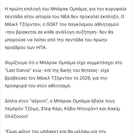
Η πρώτη επιλογή του Μπάρακ Ομπάμα, για την κορυφαία
πεντάδα στην ιστορία του ΝΒΑ δεν προκαλεί έκπληξη. Ο
Μάικλ Τζόρνταν, ο
GOAT
του παγκόσμιου αθλητισμού
-που βρίσκεται σε κάθε ανάλογη συζήτηση- δεν θα
μπορούσε να λείπει από την πεντάδα του πρώην
προέδρου των ΗΠΑ.
Θυμίζουμε ότι ο Μπάρακ Ομπάμα είχε συμμετάσχει στο
“Last Dance”
ενώ -επί της δικής του θητείας- είχε
βραβεύσει τον Μάικλ Τζόρνταν το 2026, για την
προσφορά του στον αθλητισμό.
Δίπλα στον “αέρινο”, ο Μπάρακ Ομπάμα έβαλε τους
Λεμπρόν Τζέιμς, Στεφ Κάρι, Κέβιν Ντουράντ και Χακίμ
Ολάζουον!
“Είμαι φίλος του μπάσκετ και θα μιλήσω για την