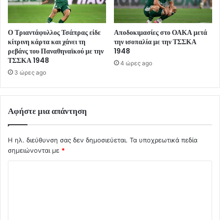
Ο Τριαντάφυλλος Τσάπρας είδε
Αποδοκιμασίες στο ΟΑΚΑ μετά
κίτρινη κάρτα και χάνει τη
την ισοπαλία με την ΤΣΣΚΑ
ρεβάνς του Παναθηναϊκού με την
1948
ΤΣΣΚΑ 1948
4 ώρες ago
3 ώρες ago
Αφήστε μια απάντηση
Η ηλ. διεύθυνση σας δεν δημοσιεύεται.
Τα υποχρεωτικά πεδία
σημειώνονται με
*
Σ
χ
ό
λ