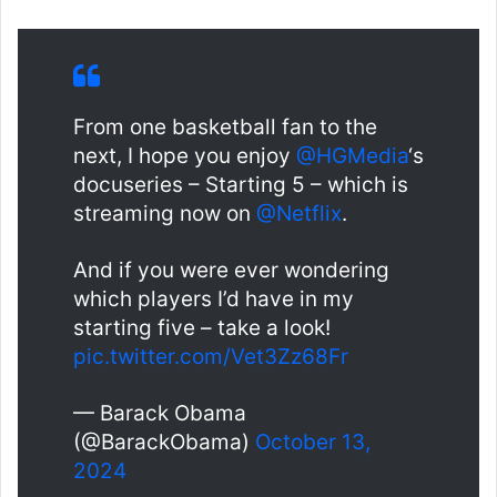
From one basketball fan to the
next, I hope you enjoy
@HGMedia
‘s
docuseries – Starting 5 – which is
streaming now on
@Netflix
.
And if you were ever wondering
which players I’d have in my
starting five – take a look!
pic.twitter.com/Vet3Zz68Fr
— Barack Obama
(@BarackObama)
October 13,
2024