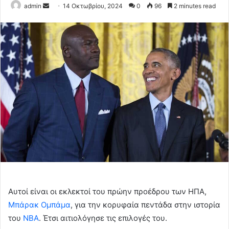
Send
admin
14 Οκτωβρίου, 2024
0
96
2 minutes read
an
email
Αυτοί είναι οι εκλεκτοί του πρώην προέδρου των ΗΠΑ,
Μπάρακ Ομπάμα
, για την κορυφαία πεντάδα στην ιστορία
του
ΝΒΑ
. Έτσι αιτιολόγησε τις επιλογές του.