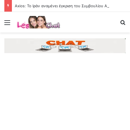
Axios: Το Ιράν αναμένει έγκριση του Συμβουλίου Ασφαλείας για τη συμφωνία σχετικά με το Ορμούζ
Menu
Se