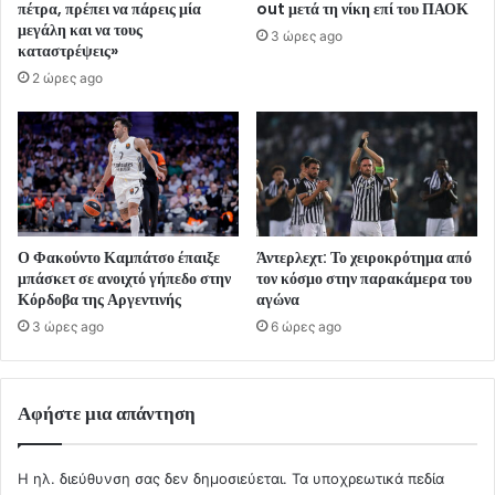
πέτρα, πρέπει να πάρεις μία
out μετά τη νίκη επί του ΠΑΟΚ
μεγάλη και να τους
3 ώρες ago
καταστρέψεις»
2 ώρες ago
Ο Φακούντο Καμπάτσο έπαιξε
Άντερλεχτ: Το χειροκρότημα από
μπάσκετ σε ανοιχτό γήπεδο στην
τον κόσμο στην παρακάμερα του
Κόρδοβα της Αργεντινής
αγώνα
3 ώρες ago
6 ώρες ago
Αφήστε μια απάντηση
Η ηλ. διεύθυνση σας δεν δημοσιεύεται.
Τα υποχρεωτικά πεδία