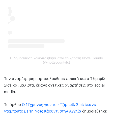
Η δημοσίευση κοινοποιήθηκε από το χρήστη Notts County
(@nottscountyfc)
Την αναμέτρηση παρακολούθησε φυσικά και ο Τζιμπρίλ
Σισέ και μάλιστα, έκανε σχετικές αναρτήσεις στα social
media.
To άρθρο
Ο 17χρονος γιος του Τζιμπρίλ Σισέ έκανε
ντεμπούτο με τη Νοτς Κάουντι στην Αγγλία
δημοσιεύτηκε