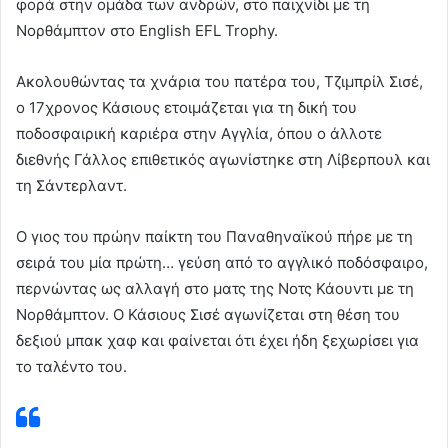
φορά στην ομάδα των ανδρών, στο παιχνίδι με τη
Νορθάμπτον στο English EFL Trophy.
Ακολουθώντας τα χνάρια του πατέρα του, Τζιμπρίλ Σισέ,
ο 17χρονος Κάσιους ετοιμάζεται για τη δική του
ποδοσφαιρική καριέρα στην Αγγλία, όπου ο άλλοτε
διεθνής Γάλλος επιθετικός αγωνίστηκε στη Λίβερπουλ και
τη Σάντερλαντ.
Ο γιος του πρώην παίκτη του Παναθηναϊκού πήρε με τη
σειρά του μία πρώτη… γεύση από το αγγλικό ποδόσφαιρο,
περνώντας ως αλλαγή στο ματς της Νοτς Κάουντι με τη
Νορθάμπτον. Ο Κάσιους Σισέ αγωνίζεται στη θέση του
δεξιού μπακ χαφ και φαίνεται ότι έχει ήδη ξεχωρίσει για
το ταλέντο του.