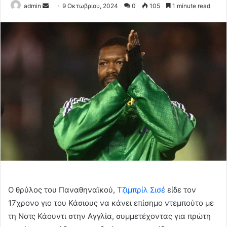
Send
admin
9 Οκτωβρίου, 2024
0
105
1 minute read
an
email
Ο θρύλος του Παναθηναϊκού,
Τζιμπρίλ Σισέ
είδε τον
17χρονο γιο του Κάσιους να κάνει επίσημο ντεμπούτο με
τη Νοτς Κάουντι στην Αγγλία, συμμετέχοντας για πρώτη