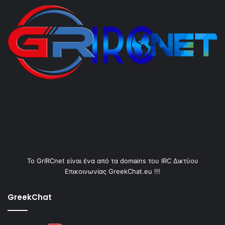
Το GrIRCnet είναι ένα από τα domains του IRC Δικτύου
Επικοινωνίας GreekChat.eu !!!
GreekChat