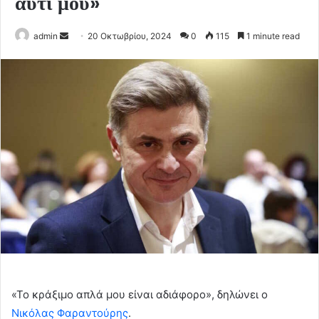
αυτί μου»
Send
admin
20 Οκτωβρίου, 2024
0
115
1 minute read
an
email
«Το κράξιμο απλά μου είναι αδιάφορο», δηλώνει ο
Νικόλας Φαραντούρης
.