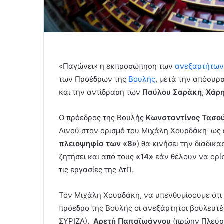
«Παγώνει» η εκπροσώπηση των
ανεξαρτήτων
των Προέδρων της
Βουλής
, μετά την απόσυρσ
και την αντίδραση των
Παύλου Σαράκη
,
Χάρη
Ο πρόεδρος της Βουλής
Κωνσταντίνος Τασο
Λινού στον ορισμό του Μιχάλη Χουρδάκη ως
πλειοψηφία των «8»
) θα κινήσει την διαδικ
ζητήσει και από τους
«14»
εάν θέλουν να ορί
τις εργασίες της ΔτΠ.
Τον Μιχάλη Χουρδάκη, να υπενθυμίσουμε ότι τ
πρόεδρο της Βουλής οι ανεξάρτητοι βουλευτέ
ΣΥΡΙΖΑ),
Αρετή Παπαϊωάννου
(πρώην Πλεύση