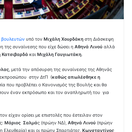
 βουλευτών
υπό τον
Μιχάλη Χουρδάκη
στη Διάσκεψη
η της συναίνεσης που είχε δώσει η
Αθηνά Λινού
αλλά
 Κατσιβαρδά
και
Μιχάλη Γαυγιωτάκη
.
ύλας
, μετά την απόσυρση της συναίνεσης της Αθηνάς
 εκπροσώπου στην ΔτΠ (
καθώς απωλέσθηκε η
ασία που προβλέπει ο Κανονισμός της Βουλής και θα
σουν έναν εκπρόσωπο και τον αναπληρωτή του για
ον είχαν ορίσει με επιστολές που έστειλαν στον
ς:
Μάριος Σαλμά
ς (πρώην ΝΔ),
Αθηνά Λινού
(πρώην
 Ελευθερία) και οι πρώην Σπαρτιάτες,
Κωνσταντίνος