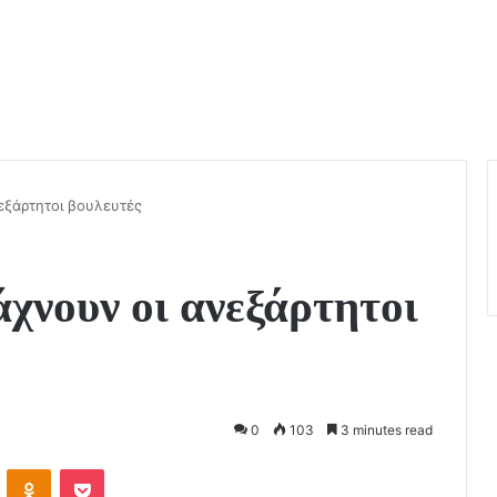
ξάρτητοι βουλευτές
χνουν οι ανεξάρτητοι
0
103
3 minutes read
VKontakte
Odnoklassniki
Pocket