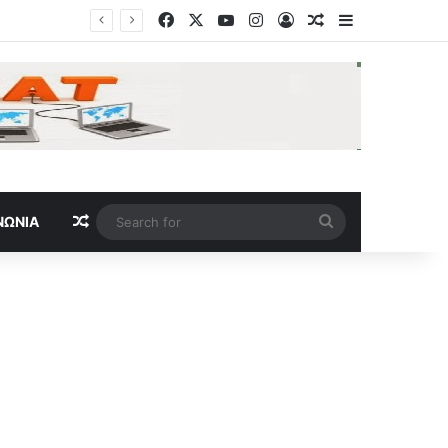
Facebook
X
YouTube
Instagram
Log In
Random Article
Sidebar
Random Article
Search
ΝΩΝΊΑ
for