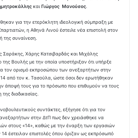
Δημητροκάλλης
και
Γιώργος Μανούσος
.
θηκαν για την ετερόκλητη ιδεολογική σύμπραξη με
παρτιατών, η Αθηνά Λινού έστειλε νέα επιστολή στον
ή της συναίνεση.
ς Σαράκης, Χάρης Κατσιβαρδάς και Μιχάλης
 της Βουλής με την οποία υποστήριξαν ότι υπήρξε
για τον ορισμό εκπροσώπου των ανεξαρτήτων στην
ι 14 από τον κ. Τασούλα, ώστε όσοι δεν ερωτήθηκαν
ν άποψή τους για το πρόσωπο που επιθυμούν να τους
 της διαδικασίας.
νοβουλευτικούς συντάκτες, εξήγησε ότι για τον
ανεξαρτήτων στην ΔτΠ πως δεν χρειάσθηκε να
λών στους «14», καθώς με την έναρξη των εργασιών
ων 14 έστειλαν επιστολές όπου όριζαν ως εκπρόσωπό