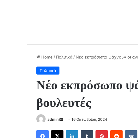
Home
/
Πολιτικά
/
Νέο εκπρόσωπο ψάχνουν οι ανε
Πολιτικά
Νέο εκπρόσωπο ψά
βουλευτές
Send
admin
16 Οκτωβρίου, 2024
an
Facebook
X
LinkedIn
Tumblr
Pinterest
Reddit
email