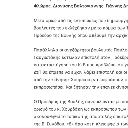
Φλώρος
,
Διονύσης Βαλτογιάννης
,
Γιάννης 
Μετά όμως από τις εντυπώσεις που δημιουργή
βουλευτές που εκλέχθηκαν με το κόμμα των Σ
Πρόεδρο της Βουλής όπου απέσυρε την αρχικ
Παράλληλα οι ανεξάρτητοι βουλευτές Παύλο
Γαυγιωτάκης έστειλαν επιστολή στον Πρόεδρο
καταστρατήγηση του ΚτΒ που προβλέπει ότι 
ΔτΠ θα έπρεπε να είχαν λάβει επιστολή και ο
από την «κίνηση» Χουρδάκη να εκφράσουν τη
εκπροσωπήσει. Και ζήτησαν την επανεκκίνηση
Ο Πρόεδρος της Βουλής, συνομιλώντας με κοι
ορισμό του κ. Χουρδάκη ως εκπροσώπου των 
ακολουθηθεί το τυπικό της αποστολής επιστο
της Β’ Συνόδου, «8» άρα και η πλειοψηφία τ