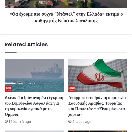
«Θα έχουμε πιο συχνά "Ντάνιελ" στην Ελλάδα» εκτιμά ο
καθηγητής Κώστας Συνολάκης
Related Articles
Axios: Το Ιράν αναμένει έγκριση
Απορρίπτει το Ιράν τη συμφωνία
του Συμβουλίου Ασφαλείας για
Σαουδικής Αραβίας, Τουρκίας
τη συμφωνία σχετικά με το
και Πακιστάν – «Είναι μόνο στα
Ορμούζ
χαρτιά»
12 λεπτά ago
4 ώρες ago