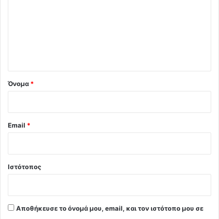
ό
λ
ι
ο
*
Όνομα
*
Email
*
Ιστότοπος
Αποθήκευσε το όνομά μου, email, και τον ιστότοπο μου σε