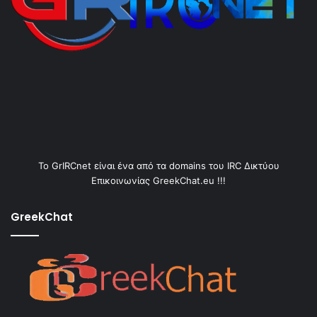
Το GrIRCnet είναι ένα από τα domains του IRC Δικτύου
Επικοινωνίας GreekChat.eu !!!
GreekChat