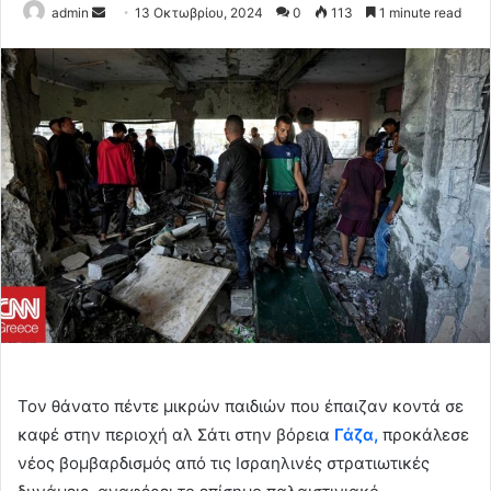
Send
admin
13 Οκτωβρίου, 2024
0
113
1 minute read
an
email
Τον θάνατο πέντε μικρών παιδιών που έπαιζαν κοντά σε
καφέ στην περιοχή αλ Σάτι στην βόρεια
Γάζα,
προκάλεσε
νέος βομβαρδισμός από τις Ισραηλινές στρατιωτικές