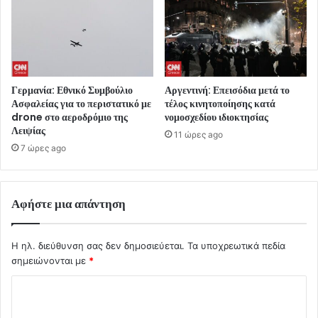
Γερμανία: Εθνικό Συμβούλιο
Αργεντινή: Επεισόδια μετά το
Ασφαλείας για το περιστατικό με
τέλος κινητοποίησης κατά
drone στο αεροδρόμιο της
νομοσχεδίου ιδιοκτησίας
Λειψίας
11 ώρες ago
7 ώρες ago
Αφήστε μια απάντηση
Η ηλ. διεύθυνση σας δεν δημοσιεύεται.
Τα υποχρεωτικά πεδία
σημειώνονται με
*
Σ
χ