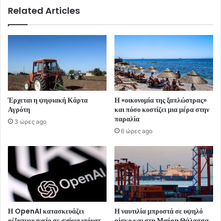
Related Articles
Έρχεται η ψηφιακή Κάρτα
Η «οικονομία της ξαπλώστρας»
Αγρότη
και πόσο κοστίζει μια μέρα στην
παραλία
3 ώρες ago
6 ώρες ago
Η OpenAI κατασκευάζει
Η ναυτιλία μπροστά σε υψηλό
«έξυπνο» ηχείο σε σχήμα ντόνατ
ρίσκο και στη Μαύρη Θάλασσα