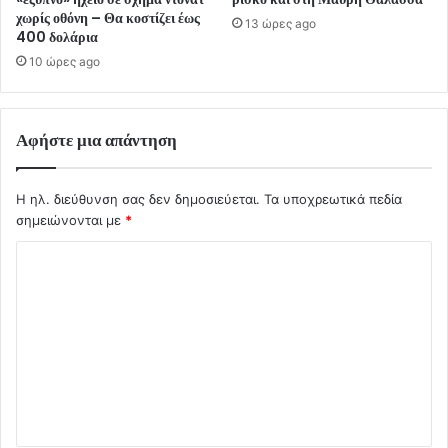
χωρίς οθόνη – Θα κοστίζει έως
13 ώρες ago
400 δολάρια
10 ώρες ago
Αφήστε μια απάντηση
Η ηλ. διεύθυνση σας δεν δημοσιεύεται.
Τα υποχρεωτικά πεδία
σημειώνονται με
*
Σ
χ
ό
λ
ι
ο
*