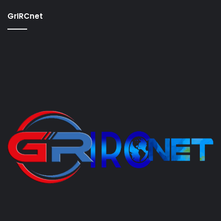
GrIRCnet