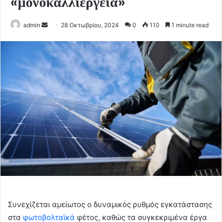
«μονοκαλλιέργεια»
Send
admin
28 Οκτωβρίου, 2024
0
110
1 minute read
an
email
Συνεχίζεται αμείωτος ο δυναμικός ρυθμός εγκατάστασης
στα
φωτοβολταϊκά
φέτος, καθώς τα συγκεκριμένα έργα