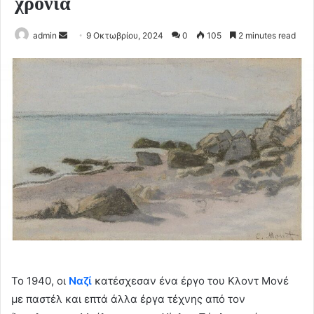
χρόνια
Send
admin
9 Οκτωβρίου, 2024
0
105
2 minutes read
an
email
Το 1940, οι
Ναζί
κατέσχεσαν ένα έργο του Κλοντ Μονέ
με παστέλ και επτά άλλα έργα τέχνης από τον