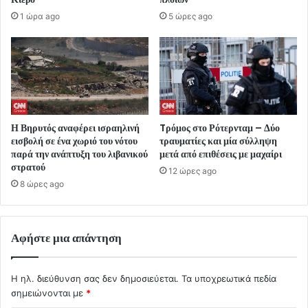
1 ώρα ago
5 ώρες ago
Η Βηρυτός αναφέρει ισραηλινή
Tρόμος στο Ρότερνταμ – Δύο
εισβολή σε ένα χωριό του νότου
τραυματίες και μία σύλληψη
παρά την ανάπτυξη του λιβανικού
μετά από επιθέσεις με μαχαίρι
στρατού
12 ώρες ago
8 ώρες ago
Αφήστε μια απάντηση
Η ηλ. διεύθυνση σας δεν δημοσιεύεται.
Τα υποχρεωτικά πεδία
σημειώνονται με
*