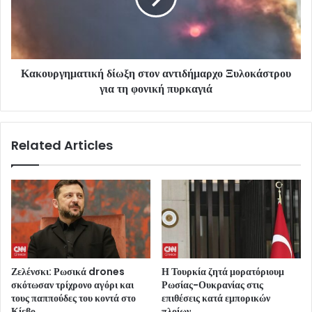
Κακουργηματική δίωξη στον αντιδήμαρχο Ξυλοκάστρου
για τη φονική πυρκαγιά
Related Articles
Ζελένσκι: Ρωσικά drones
Η Τουρκία ζητά μορατόριουμ
σκότωσαν τρίχρονο αγόρι και
Ρωσίας-Ουκρανίας στις
τους παππούδες του κοντά στο
επιθέσεις κατά εμπορικών
Κίεβο
πλοίων