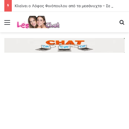
Κλείνει ο Λόφος Φινόπουλου από τα μεσάνυχτα – Σε επιφυλακή οι υπηρεσίες του Δήμου Αθηναίων
Menu
Se