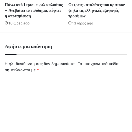
Πάνω από 1 τρισ. ευρώ ο πλούτος
Οι τρεις καταλύτες που κρατούν
– Ανεβαίνει το εισόδημα, πέφτει
ψηλά τις ελληνικές εξαγωγές
η αποταμίευση
τροφίμων
10 ώρες ago
13 ώρες ago
Αφήστε μια απάντηση
Η ηλ. διεύθυνση σας δεν δημοσιεύεται.
Τα υποχρεωτικά πεδία
σημειώνονται με
*
Σ
χ
ό
λ
ι
ο