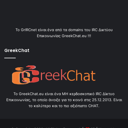
Το GrIRCnet είναι ένα από τα domains του IRC Δικτύου
Επικοινωνίας GreekChat.eu !!!
GreekChat
Το GreekChat.eu είναι ένα ΜΗ κερδοσκοπικό IRC Δίκτυο
Επικοινωνίας, το οποίο άνοιξε για το κοινό στις 25.12.2013. Είναι
το καλύτερο και το πιο αξιόπιστο CHAT.