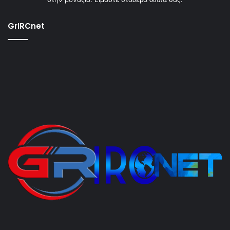
GrIRCnet