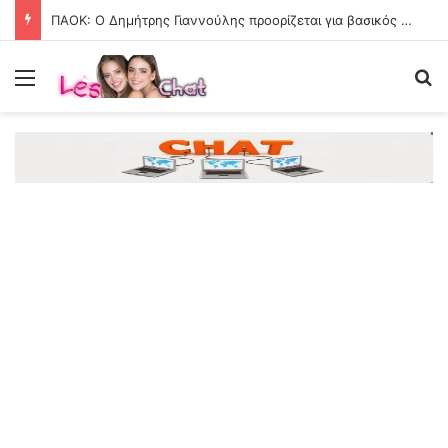
ΠΑΟΚ: Ο Δημήτρης Γιαννούλης προορίζεται για βασικός στη ρεβάνς του Europa League
Menu
Se