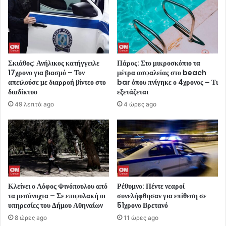
Σκιάθος: Ανήλικος κατήγγειλε
Πάρος: Στο μικροσκόπιο τα
17χρονο για βιασμό – Τον
μέτρα ασφαλείας στο beach
απειλούσε με διαρροή βίντεο στο
bar όπου πνίγηκε ο 4χρονος – Τι
διαδίκτυο
εξετάζεται
49 λεπτά ago
4 ώρες ago
Κλείνει ο Λόφος Φινόπουλου από
Ρέθυμνο: Πέντε νεαροί
τα μεσάνυχτα – Σε επιφυλακή οι
συνελήφθησαν για επίθεση σε
υπηρεσίες του Δήμου Αθηναίων
51χρονο Βρετανό
8 ώρες ago
11 ώρες ago