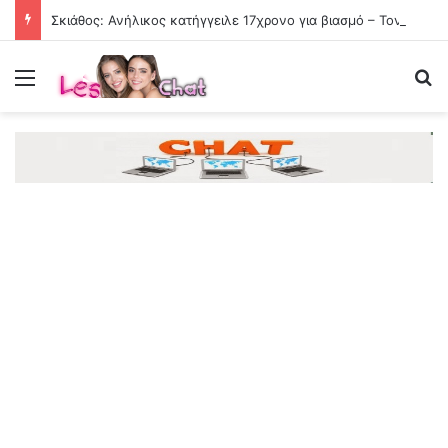
Σκιάθος: Ανήλικος κατήγγειλε 17χρονο για βιασμό – Τον απειλούσε με διαρροή βίντεο στο διαδίκτυο
Menu
Se