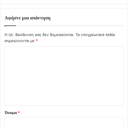
Αφήστε μια απάντηση
Η ηλ. διεύθυνση σας δεν δημοσιεύεται.
Τα υποχρεωτικά πεδία
σημειώνονται με
*
Σ
χ
ό
λ
ι
ο
*
Όνομα
*