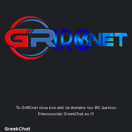
Το GrIRCnet είναι ένα από τα domains του IRC Δικτύου
Επικοινωνίας GreekChat.eu !!!
GreekChat