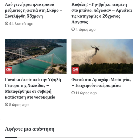
Από γεννήτρια ηλεκτρικού
Κυψέλη: «Την βρήκα πεσμένη
ρεύματος η φωτιά στη Σκύρο –
στο μπάνιο, πάγωσα» – Αρνείται
Συνελήφθη 63χρονη
τις κατηγορίες ο 26χρονος
Αφγανός
44 λεπτά ago
4 ώρες ago
Γυναίκα έπεσε από την Υψηλή
Φωτιά στο Αριοχώρι Μεσσηνίας
Γέφυρα της Χαλκίδας –
– Επιχειρούν εναέρια μέσα
Μεταφέρθηκε σε σοβαρή
11 ώρες ago
κατάσταση στο νοσοκομείο
8 ώρες ago
Αφήστε μια απάντηση