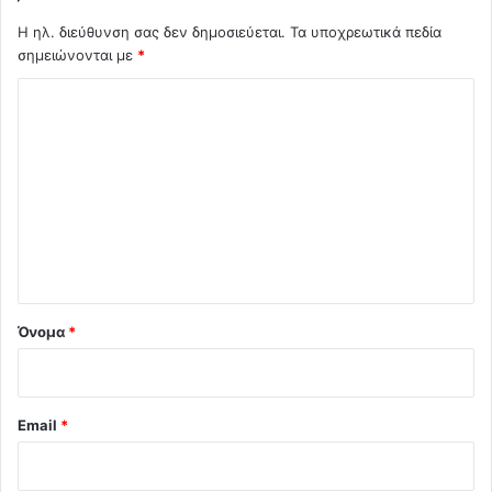
Η ηλ. διεύθυνση σας δεν δημοσιεύεται.
Τα υποχρεωτικά πεδία
σημειώνονται με
*
Σ
χ
ό
λ
ι
ο
*
Όνομα
*
Email
*