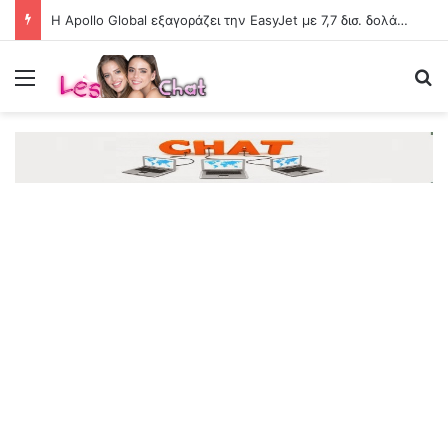
Η Apollo Global εξαγοράζει την EasyJet με 7,7 δισ. δολάρια
Menu
Se