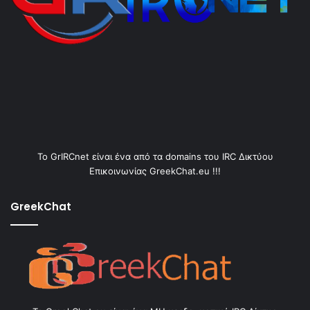
Το GrIRCnet είναι ένα από τα domains του IRC Δικτύου
Επικοινωνίας GreekChat.eu !!!
GreekChat