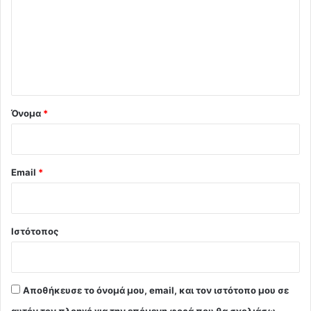
ό
λ
ι
ο
*
Όνομα
*
Email
*
Ιστότοπος
Αποθήκευσε το όνομά μου, email, και τον ιστότοπο μου σε