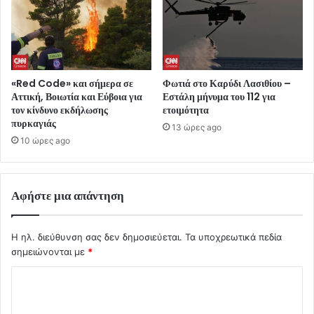
«Red Code» και σήμερα σε
Φωτιά στο Καρύδι Λασιθίου –
Αττική, Βοιωτία και Εύβοια για
Εστάλη μήνυμα του 112 για
τον κίνδυνο εκδήλωσης
ετοιμότητα
πυρκαγιάς
13 ώρες ago
10 ώρες ago
Αφήστε μια απάντηση
Η ηλ. διεύθυνση σας δεν δημοσιεύεται.
Τα υποχρεωτικά πεδία
σημειώνονται με
*
Σ
χ