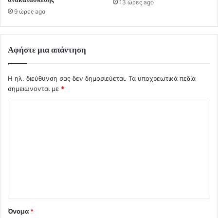
13 ώρες ago
9 ώρες ago
Αφήστε μια απάντηση
Η ηλ. διεύθυνση σας δεν δημοσιεύεται.
Τα υποχρεωτικά πεδία
σημειώνονται με
*
Σ
χ
ό
λ
ι
ο
*
Όνομα
*