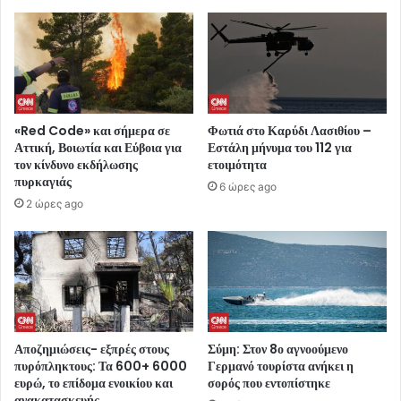
«Red Code» και σήμερα σε
Φωτιά στο Καρύδι Λασιθίου –
Αττική, Βοιωτία και Εύβοια για
Εστάλη μήνυμα του 112 για
τον κίνδυνο εκδήλωσης
ετοιμότητα
πυρκαγιάς
6 ώρες ago
2 ώρες ago
Αποζημιώσεις- εξπρές στους
Σύμη: Στον 8ο αγνοούμενο
πυρόπληκτους: Τα 600+ 6000
Γερμανό τουρίστα ανήκει η
ευρώ, το επίδομα ενοικίου και
σορός που εντοπίστηκε
ανακατασκευής