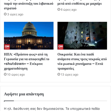
παρά την ανάπτυξη του λιβανικού
μετά από επιθέσεις με μαχαίρι
στρατού
6 ώρες ago
3 ώρες ago
ΗΠΑ: «Πράσινο φως» από τη
Ουκρανία: Και ένα παιδί
Γερουσία για να αποφευχθεί το
ανάμεσα στους τρεις νεκρούς από
«shutdown» – Ενέκρινε
νέα ρωσικά χτυπήματα – Επτά
χρηματοδότηση
τραυματίες
10 ώρες ago
13 ώρες ago
Αφήστε μια απάντηση
Η ηλ. διεύθυνση σας δεν δημοσιεύεται.
Τα υποχρεωτικά πεδία