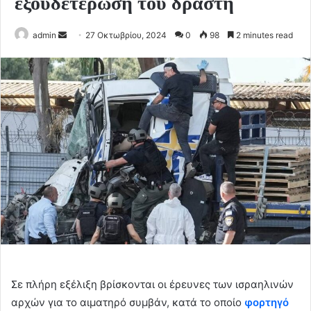
εξουδετέρωση του δράστη
Send
admin
27 Οκτωβρίου, 2024
0
98
2 minutes read
an
email
Σε πλήρη εξέλιξη βρίσκονται οι έρευνες των ισραηλινών
αρχών για το αιματηρό συμβάν, κατά το οποίο
φορτηγό