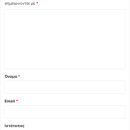
σημειώνονται με
*
Σ
χ
ό
λ
ι
ο
*
Όνομα
*
Email
*
Ιστότοπος