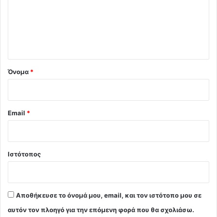
λ
ι
ο
*
Όνομα
*
Email
*
Ιστότοπος
Αποθήκευσε το όνομά μου, email, και τον ιστότοπο μου σε
αυτόν τον πλοηγό για την επόμενη φορά που θα σχολιάσω.