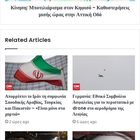
Κίνηση: Μποτιλιάρισμα στον Κηφισό - Καθυστερήσεις
μισής ώρας στην Αττική Οδό
Related Articles
Απορρίπτει το Ιράν τη συμφωνία
Γερμανία: Εθνικό Συμβούλιο
Σαουδικής Αραβίας, Τουρκίας
Ασφαλείας για το περιστατικό με
και Πακιστάν – «Είναι μόνο στα
drone στο αεροδρόμιο της
χαρτιά»
Λειψίας
2 ώρες ago
5 ώρες ago