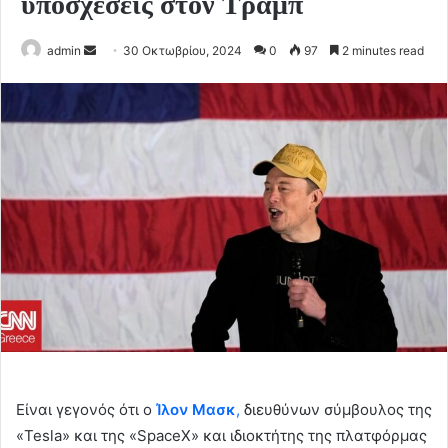
υποσχέσεις στον Τραμπ
Send
admin
30 Οκτωβρίου, 2024
0
97
2 minutes read
an
email
Είναι γεγονός ότι ο
Ίλον Μασκ
,
διευθύνων σύμβουλος της
«Tesla» και της «SpaceX» και ιδιοκτήτης της πλατφόρμας