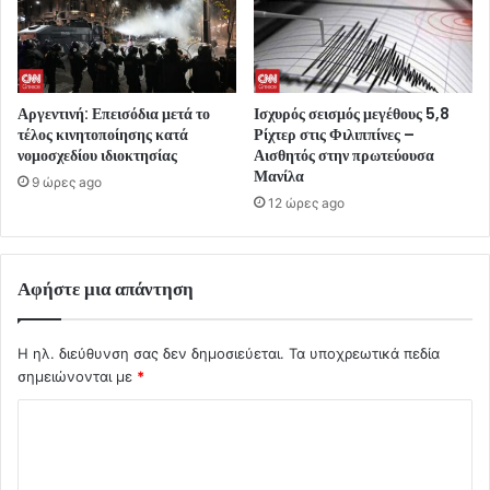
Αργεντινή: Επεισόδια μετά το
Ισχυρός σεισμός μεγέθους 5,8
τέλος κινητοποίησης κατά
Ρίχτερ στις Φιλιππίνες –
νομοσχεδίου ιδιοκτησίας
Αισθητός στην πρωτεύουσα
Μανίλα
9 ώρες ago
12 ώρες ago
Αφήστε μια απάντηση
Η ηλ. διεύθυνση σας δεν δημοσιεύεται.
Τα υποχρεωτικά πεδία
σημειώνονται με
*
Σ
χ
ό