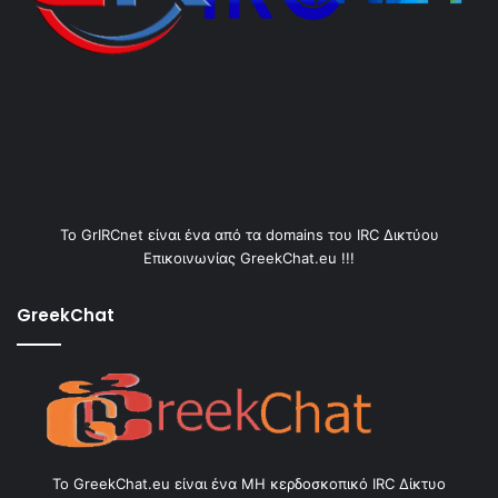
Το GrIRCnet είναι ένα από τα domains του IRC Δικτύου
Επικοινωνίας GreekChat.eu !!!
GreekChat
Το GreekChat.eu είναι ένα ΜΗ κερδοσκοπικό IRC Δίκτυο