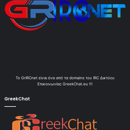
Το GrIRCnet είναι ένα από τα domains του IRC Δικτύου
Επικοινωνίας GreekChat.eu !!!
GreekChat