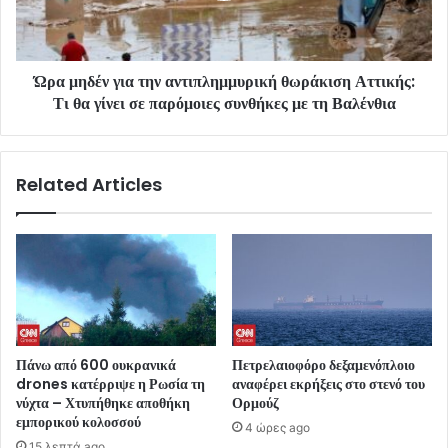
Ώρα μηδέν για την αντιπλημμυρική θωράκιση Αττικής:
Τι θα γίνει σε παρόμοιες συνθήκες με τη Βαλένθια
Related Articles
Πάνω από 600 ουκρανικά
Πετρελαιοφόρο δεξαμενόπλοιο
drones κατέρριψε η Ρωσία τη
αναφέρει εκρήξεις στο στενό του
νύχτα – Χτυπήθηκε αποθήκη
Ορμούζ
εμπορικού κολοσσού
4 ώρες ago
15 λεπτά ago