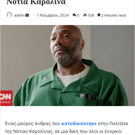
Νότια Καρολίνα
Send
admin
1 Νοεμβρίου, 2024
0
108
2 minutes read
an
email
Ένας μαύρος άνδρας που
καταδικάστηκε
στην Πολιτεία
της Νότιας Καρολίνας, σε μια δίκη που όλοι οι ένορκοι