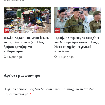
Ιταλία: Κέρδισε το Λόττο 1 εκατ.
Ισραήλ: Ο στρατός θα συνεχίσει
ευρώ, αλλά το πέταξε – Πώς το
«να δρα προληπτικά» στη Γάζα,
βρήκαν εργαζόμενοι
λέει ο αρχηγός του γενικού
καθαριότητας
επιτελείου
7 ώρες ago
11 ώρες ago
Αφήστε μια απάντηση
Η ηλ. διεύθυνση σας δεν δημοσιεύεται.
Τα υποχρεωτικά πεδία
σημειώνονται με
*
Σ