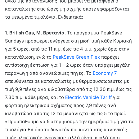
όγκο της κατανάλωσης που μπορεί να μεταφέρει ο
καταναλωτής στις ώρες μη αιχμής οπότε εφαρμόζονται
τα μειωμένα τιμολόγια. Ενδεικτικά:
1.
British Gas, Μ. Βρετανία
. Το πρόγραμμα PeakSave
Sundays προσφέρει ενέργεια στη μισή τιμή κάθε Κυριακή
για 5 ώρες, από τις 11 π.μ. έως τις 4 μ.μ. χωρίς όριο στην
κατανάλωση, ενώ το
PeakSave Green Flex
παρέχει
αντίστοιχη έκπτωση για 1 – 2 ώρες όταν υπάρχει μεγάλη
παραγωγή από ανανεώσιμες πηγές. Το
Economy 7
απευθύνεται σε καταναλωτές με θερμοσυσσωρευτές με
τιμή 9,9 πένες ανά κιλοβατώρα από τις 12.30 π.μ. έως τις
7.30 π.μ. κάθε μέρα, και το
Electric Vehicle Tariff
για
φόρτιση ηλεκτρικού οχήματος προς 7,9 πένες ανά
κιλοβατώρα από τις 12 τα μεσάνυχτα ως τις 5 το πρωί.
«Προσπαθούμε να διατηρήσουμε την ημερήσια τιμή για τα
τιμολόγια EV όσο το δυνατόν πιο κοντά στις κανονικές
τιμές ηλεκτρικής ενέργειας, αλλά είναι υψηλότερη»,