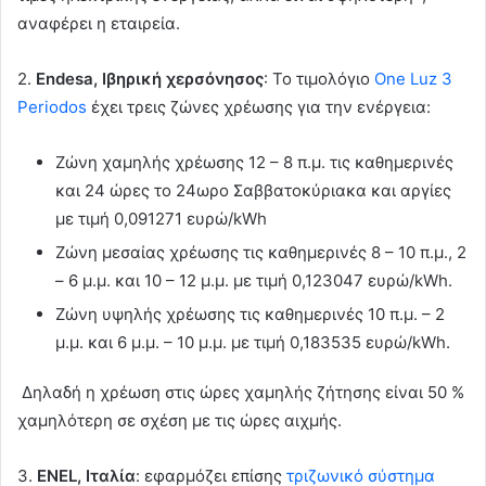
αναφέρει η εταιρεία.
2.
Endesa, Ιβηρική χερσόνησος
: Το τιμολόγιο
One Luz 3
Periodos
έχει τρεις ζώνες χρέωσης για την ενέργεια:
Ζώνη χαμηλής χρέωσης 12 – 8 π.μ. τις καθημερινές
και 24 ώρες το 24ωρο Σαββατοκύριακα και αργίες
με τιμή 0,091271 ευρώ/kWh
Ζώνη μεσαίας χρέωσης τις καθημερινές 8 – 10 π.μ., 2
– 6 μ.μ. και 10 – 12 μ.μ. με τιμή 0,123047 ευρώ/kWh.
Ζώνη υψηλής χρέωσης τις καθημερινές 10 π.μ. – 2
μ.μ. και 6 μ.μ. – 10 μ.μ. με τιμή 0,183535 ευρώ/kWh.
Δηλαδή η χρέωση στις ώρες χαμηλής ζήτησης είναι 50 %
χαμηλότερη σε σχέση με τις ώρες αιχμής.
3.
ENEL, Ιταλία
: εφαρμόζει επίσης
τριζωνικό σύστημα