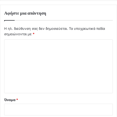
Αφήστε μια απάντηση
Η ηλ. διεύθυνση σας δεν δημοσιεύεται.
Τα υποχρεωτικά πεδία
σημειώνονται με
*
Σ
χ
ό
λ
ι
ο
*
Όνομα
*