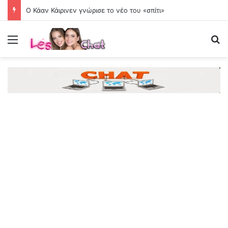
Ο Κάαν Κάιρινεν γνώρισε το νέο του «σπίτι»
Menu
Se