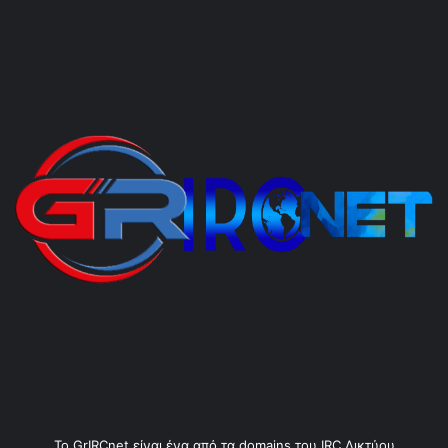
Το GrIRCnet είναι ένα από τα domains του IRC Δικτύου