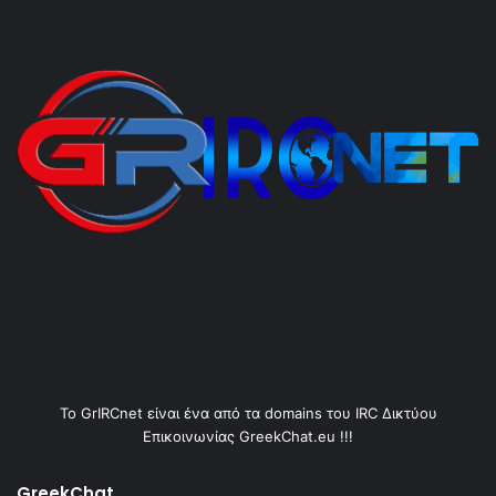
Το GrIRCnet είναι ένα από τα domains του IRC Δικτύου
Επικοινωνίας GreekChat.eu !!!
GreekChat