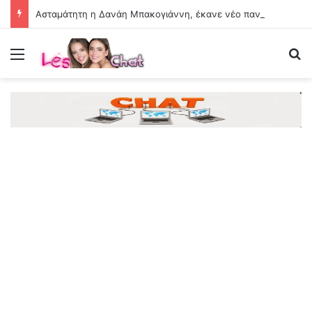
Ασταμάτητη η Δανάη Μπακογιάννη, έκανε νέο πανελλήνιο ρεκόρ στα 100 μέτρα με εμπόδια
Menu
Se