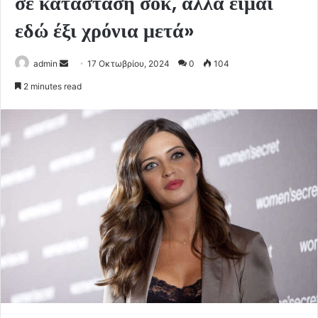
σε κατάσταση σοκ, αλλά είμαι
εδώ έξι χρόνια μετά»
Send
admin
17 Οκτωβρίου, 2024
0
104
an
2 minutes read
email