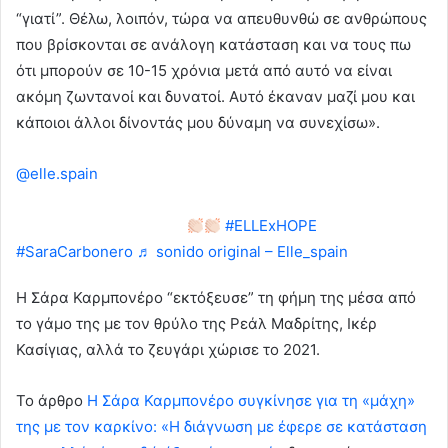
“γιατί”. Θέλω, λοιπόν, τώρα να απευθυνθώ σε ανθρώπους
που βρίσκονται σε ανάλογη κατάσταση και να τους πω
ότι μπορούν σε 10-15 χρόνια μετά από αυτό να είναι
ακόμη ζωντανοί και δυνατοί. Αυτό έκαναν μαζί μου και
κάποιοι άλλοι δίνοντάς μου δύναμη να συνεχίσω».
@elle.spain
Sara Carbonero habla abiertamente sobre su
cáncer por primera vez. El discurso más personal, sincero
y aplaudido de la noche
#ELLExHOPE
#SaraCarbonero
♬ sonido original – Elle_spain
Η Σάρα Καρμπονέρο “εκτόξευσε” τη φήμη της μέσα από
το γάμο της με τον θρύλο της Ρεάλ Μαδρίτης, Ικέρ
Κασίγιας, αλλά το ζευγάρι χώρισε το 2021.
To άρθρο
Η Σάρα Καρμπονέρο συγκίνησε για τη «μάχη»
της με τον καρκίνο: «Η διάγνωση με έφερε σε κατάσταση