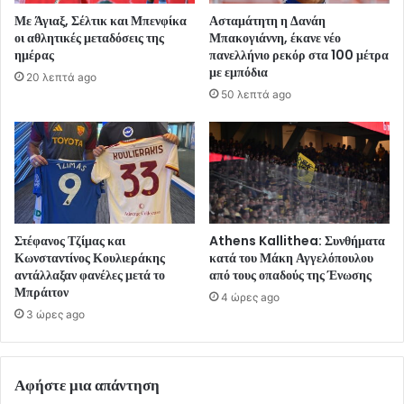
Με Άγιαξ, Σέλτικ και Μπενφίκα
Ασταμάτητη η Δανάη
οι αθλητικές μεταδόσεις της
Μπακογιάννη, έκανε νέο
ημέρας
πανελλήνιο ρεκόρ στα 100 μέτρα
με εμπόδια
20 λεπτά ago
50 λεπτά ago
Στέφανος Τζίμας και
Athens Kallithea: Συνθήματα
Κωνσταντίνος Κουλιεράκης
κατά του Μάκη Αγγελόπουλου
αντάλλαξαν φανέλες μετά το
από τους οπαδούς της Ένωσης
Μπράιτον
4 ώρες ago
3 ώρες ago
Αφήστε μια απάντηση