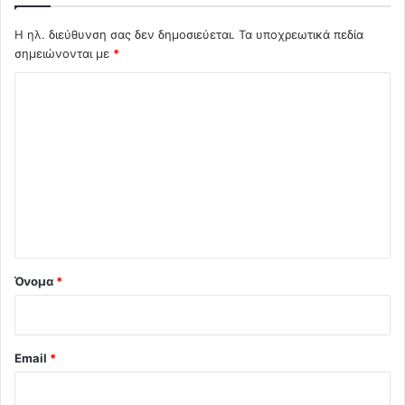
Η ηλ. διεύθυνση σας δεν δημοσιεύεται.
Τα υποχρεωτικά πεδία
σημειώνονται με
*
Σ
χ
ό
λ
ι
ο
*
Όνομα
*
Email
*