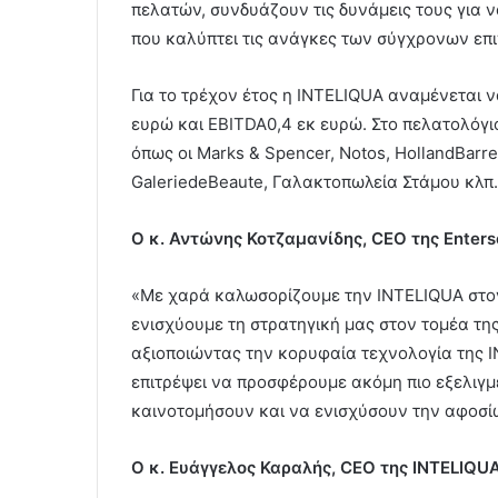
πελατών, συνδυάζουν τις δυνάμεις τους για
που καλύπτει τις ανάγκες των σύγχρονων επ
Για το τρέχον έτος η INTELIQUA αναμένεται 
ευρώ και EBITDA0,4 εκ ευρώ. Στο πελατολόγι
όπως οι Marks & Spencer, Notos, HollandBarre
GaleriedeBeaute, Γαλακτοπωλεία Στάμου κλπ.
Ο κ. Αντώνης Κοτζαμανίδης, CEO της Enters
«Με χαρά καλωσορίζουμε την INTELIQUA στον 
ενισχύουμε τη στρατηγική μας στον τομέα της
αξιοποιώντας την κορυφαία τεχνολογία της I
επιτρέψει να προσφέρουμε ακόμη πιο εξελιγμ
καινοτομήσουν και να ενισχύσουν την αφοσίω
Ο κ. Ευάγγελος Καραλής, CEO της INTELIQU