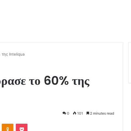
της Inteliqua
όρασε το 60% της
0
101
2 minutes read
VKontakte
Odnoklassniki
Pocket