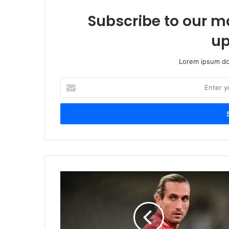
Subscribe to our ma
up
Lorem ipsum dol
Enter
your
Email
address