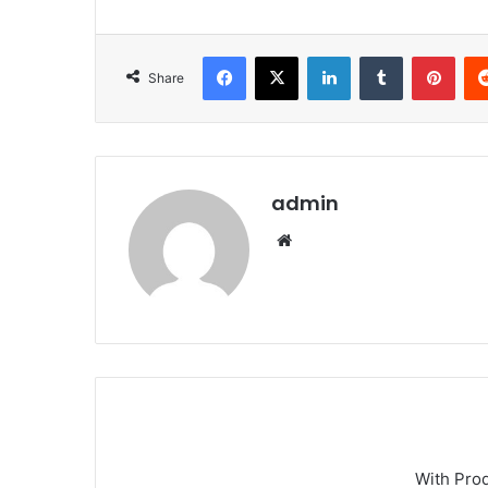
Facebook
X
LinkedIn
Tumblr
Pint
Share
admin
Website
With Pro