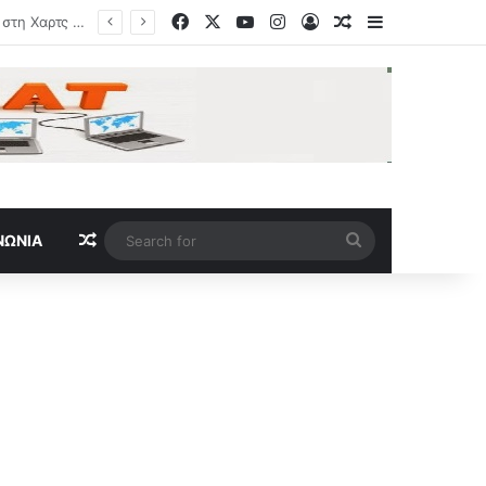
Facebook
X
YouTube
Instagram
Log In
Random Article
Sidebar
Random Article
Search
ΝΩΝΊΑ
for