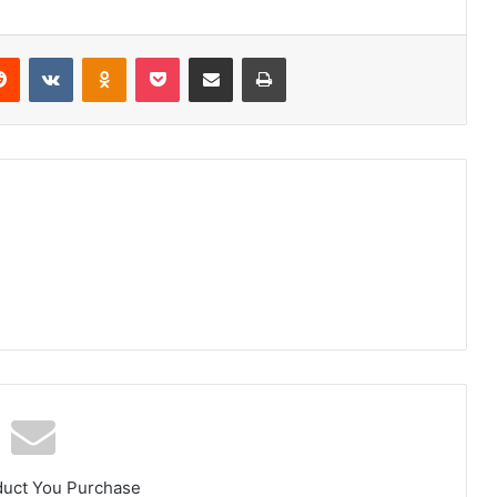
erest
Reddit
VKontakte
Odnoklassniki
Pocket
Share via Email
Print
duct You Purchase