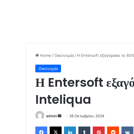
Home
/
Οικονομία
/
Η Entersoft εξαγόρασε το 60% 
Οικονομία
Η Entersoft εξαγ
Inteliqua
Send
admin
26 Οκτωβρίου, 2024
an
Facebook
X
LinkedIn
Tumblr
Pinterest
Reddit
email