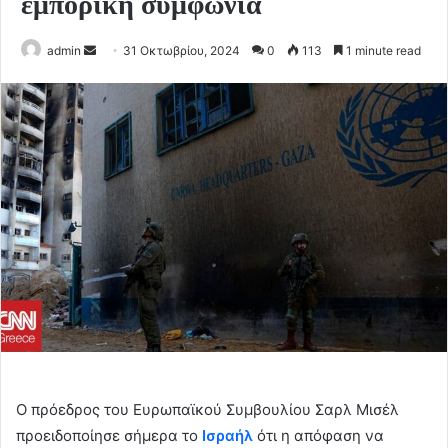
εμπορική συμφωνία
Send
admin
31 Οκτωβρίου, 2024
0
113
1 minute read
an
email
Ο πρόεδρος του Ευρωπαϊκού Συμβουλίου Σαρλ Μισέλ
προειδοποίησε σήμερα το
Ισραήλ
ότι η απόφαση να