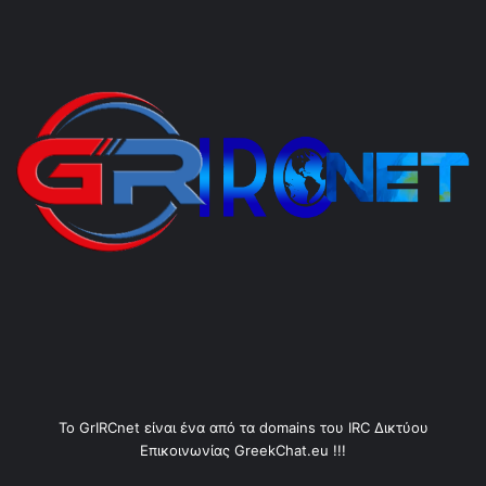
Το GrIRCnet είναι ένα από τα domains του IRC Δικτύου
Επικοινωνίας GreekChat.eu !!!