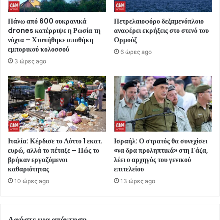
Πάνω από 600 ουκρανικά
Πετρελαιοφόρο δεξαμενόπλοιο
drones κατέρριψε η Ρωσία τη
αναφέρει εκρήξεις στο στενό του
νύχτα – Χτυπήθηκε αποθήκη
Ορμούζ
εμπορικού κολοσσού
6 ώρες ago
3 ώρες ago
Ιταλία: Κέρδισε το Λόττο 1 εκατ.
Ισραήλ: Ο στρατός θα συνεχίσει
ευρώ, αλλά το πέταξε – Πώς το
«να δρα προληπτικά» στη Γάζα,
βρήκαν εργαζόμενοι
λέει ο αρχηγός του γενικού
καθαριότητας
επιτελείου
10 ώρες ago
13 ώρες ago
Αφήστε μια απάντηση