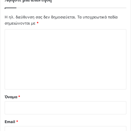
Η ηλ. διεύθυνση σας δεν δημοσιεύεται.
Τα υποχρεωτικά πεδία
σημειώνονται με
*
Σ
χ
ό
λ
ι
ο
*
Όνομα
*
Email
*