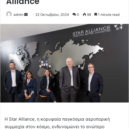
Alliance
Send
admin
22 Οκτωβρίου, 2024
0
98
1 minute read
an
email
Η Star Alliance, η κορυφαία παγκόσμια αεροπορική
συμμαχία στον κόσμο, ενδυναμώνει το ανώτερο