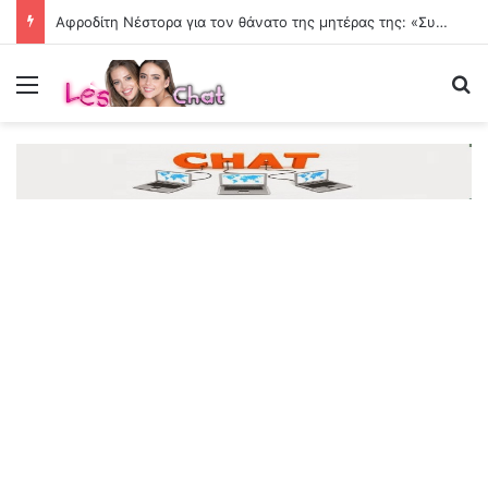
Αφροδίτη Νέστορα για τον θάνατο της μητέρας της: «Συγγνώμη που δεν κατάφερα να σε προστατεύσω»
Menu
Se