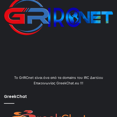
Το GrIRCnet είναι ένα από τα domains του IRC Δικτύου
Επικοινωνίας GreekChat.eu !!!
GreekChat