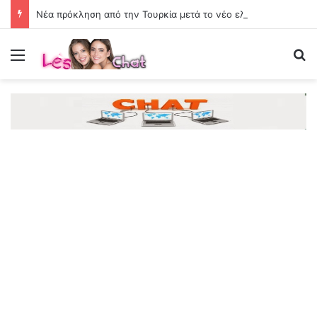
Νέα πρόκληση από την Τουρκία μετά το νέο ελληνικό Ειδικό Χωροταξικό Πλαίσιο Τουρισμού: «Δεν παράγει νομικές συνέπειες»
Menu
Se