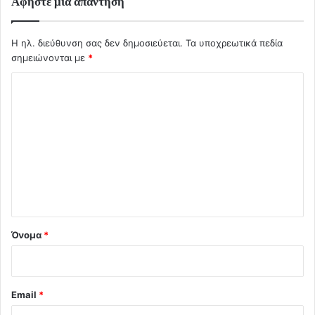
Αφήστε μια απάντηση
Η ηλ. διεύθυνση σας δεν δημοσιεύεται.
Τα υποχρεωτικά πεδία
σημειώνονται με
*
Σ
χ
ό
λ
ι
ο
*
Όνομα
*
Email
*