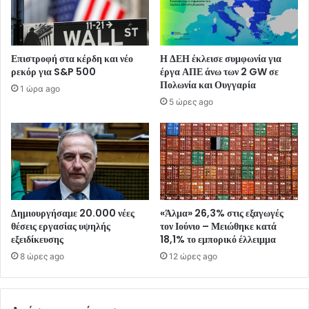
Επιστροφή στα κέρδη και νέο
Η ΔΕΗ έκλεισε συμφωνία για
ρεκόρ για S&P 500
έργα ΑΠΕ άνω των 2 GW σε
Πολωνία και Ουγγαρία
1 ώρα ago
5 ώρες ago
Δημιουργήσαμε 20.000 νέες
«Άλμα» 26,3% στις εξαγωγές
θέσεις εργασίας υψηλής
τον Ιούνιο – Μειώθηκε κατά
εξειδίκευσης
18,1% το εμπορικό έλλειμμα
8 ώρες ago
12 ώρες ago