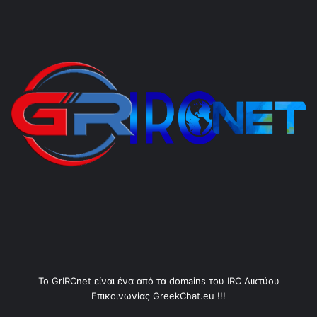
Το GrIRCnet είναι ένα από τα domains του IRC Δικτύου
Επικοινωνίας GreekChat.eu !!!