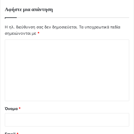
Αφήστε μια απάντηση
Η ηλ. διεύθυνση σας δεν δημοσιεύεται.
Τα υποχρεωτικά πεδία
σημειώνονται με
*
Σ
χ
ό
λ
ι
ο
*
Όνομα
*