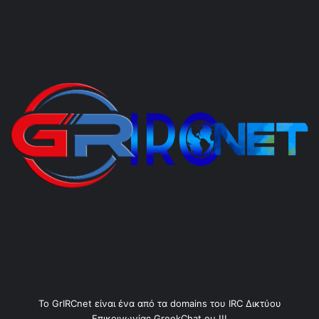
Το GrIRCnet είναι ένα από τα domains του IRC Δικτύου
Επικοινωνίας GreekChat.eu !!!