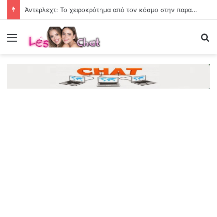
Άντερλεχτ: Το χειροκρότημα από τον κόσμο στην παρακάμερα του αγώνα
Menu
Se