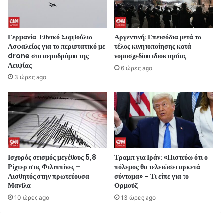
Γερμανία: Εθνικό Συμβούλιο
Αργεντινή: Επεισόδια μετά το
Ασφαλείας για το περιστατικό με
τέλος κινητοποίησης κατά
drone στο αεροδρόμιο της
νομοσχεδίου ιδιοκτησίας
Λειψίας
6 ώρες ago
3 ώρες ago
Ισχυρός σεισμός μεγέθους 5,8
Τραμπ για Ιράν: «Πιστεύω ότι ο
Ρίχτερ στις Φιλιππίνες –
πόλεμος θα τελειώσει αρκετά
Αισθητός στην πρωτεύουσα
σύντομα» – Τι είπε για το
Μανίλα
Ορμούζ
10 ώρες ago
13 ώρες ago