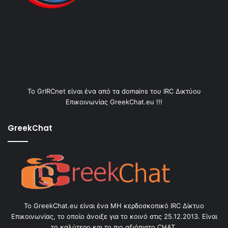
Το GrIRCnet είναι ένα από τα domains του IRC Δικτύου
Επικοινωνίας GreekChat.eu !!!
GreekChat
Το GreekChat.eu είναι ένα ΜΗ κερδοσκοπικό IRC Δίκτυο
Επικοινωνίας, το οποίο άνοιξε για το κοινό στις 25.12.2013. Είναι
το καλύτερο και το πιο αξιόπιστο CHAT.