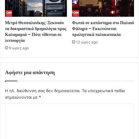
Μετρό Θεσσαλονίκης: Ξεκινούν
Φωτιά σε κατάστημα στο Παλαιό
τα δοκιμαστικά δρομολόγια προς
Φάληρο – Εκκενώνεται
Καλαμαριά – Πότε τίθενται σε
προληπτικά πολυκατοικία
λειτουργία
12 ώρες ago
9 ώρες ago
Αφήστε μια απάντηση
Η ηλ. διεύθυνση σας δεν δημοσιεύεται.
Τα υποχρεωτικά πεδία
σημειώνονται με
*
Σ
χ
ό
λ