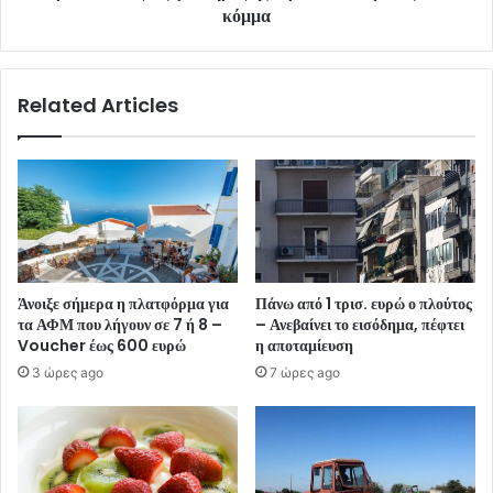
κόμμα
Related Articles
Άνοιξε σήμερα η πλατφόρμα για
Πάνω από 1 τρισ. ευρώ ο πλούτος
τα ΑΦΜ που λήγουν σε 7 ή 8 –
– Ανεβαίνει το εισόδημα, πέφτει
Voucher έως 600 ευρώ
η αποταμίευση
3 ώρες ago
7 ώρες ago