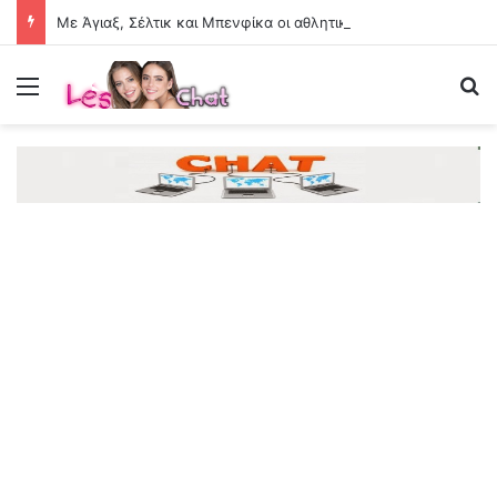
Με Άγιαξ, Σέλτικ και Μπενφίκα οι αθλητικές μεταδόσεις της ημέρας
Menu
Se