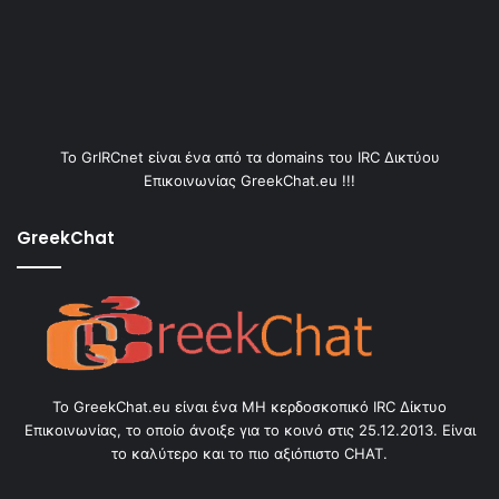
Το GrIRCnet είναι ένα από τα domains του IRC Δικτύου
Επικοινωνίας GreekChat.eu !!!
GreekChat
Το GreekChat.eu είναι ένα ΜΗ κερδοσκοπικό IRC Δίκτυο
Επικοινωνίας, το οποίο άνοιξε για το κοινό στις 25.12.2013. Είναι
το καλύτερο και το πιο αξιόπιστο CHAT.