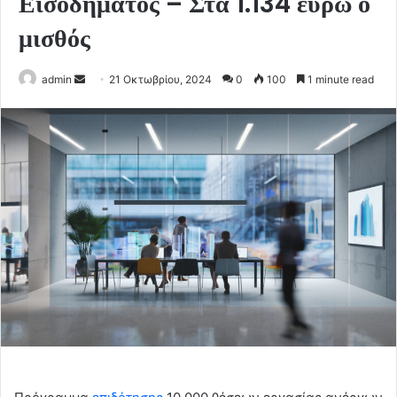
Εισοδήματος – Στα 1.134 ευρώ ο
μισθός
Send
admin
21 Οκτωβρίου, 2024
0
100
1 minute read
an
email