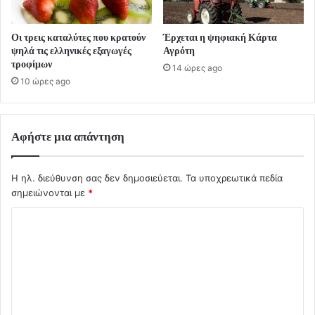
Οι τρεις καταλύτες που κρατούν
Έρχεται η ψηφιακή Κάρτα
ψηλά τις ελληνικές εξαγωγές
Αγρότη
τροφίμων
14 ώρες ago
10 ώρες ago
Αφήστε μια απάντηση
Η ηλ. διεύθυνση σας δεν δημοσιεύεται.
Τα υποχρεωτικά πεδία
σημειώνονται με
*
Σ
χ
ό
λ
ι