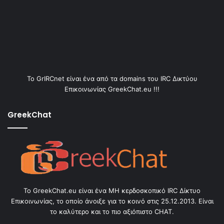
Το GrIRCnet είναι ένα από τα domains του IRC Δικτύου
Επικοινωνίας GreekChat.eu !!!
GreekChat
Το GreekChat.eu είναι ένα ΜΗ κερδοσκοπικό IRC Δίκτυο
Επικοινωνίας, το οποίο άνοιξε για το κοινό στις 25.12.2013. Είναι
το καλύτερο και το πιο αξιόπιστο CHAT.