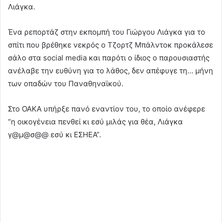
Λιάγκα.
Ένα ρεπορτάζ στην εκπομπή του Γιώργου Λιάγκα για το
σπίτι που βρέθηκε νεκρός ο Τζορτζ Μπάλντοκ προκάλεσε
σάλο στα social media και παρότι ο ίδιος ο παρουσιαστής
ανέλαβε την ευθύνη για το λάθος, δεν απέφυγε τη… μήνη
των οπαδών του Παναθηναϊκού.
Στο ΟΑΚΑ υπήρξε πανό εναντίον του, το οποίο ανέφερε
“η οικογένεια πενθεί κι εσύ μιλάς για θέα, Λιάγκα
γ@μ@σ@@ εσύ κι ΕΣΗΕΑ”.