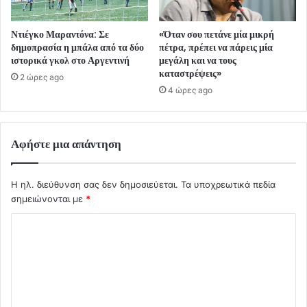
Ντιέγκο Μαραντόνα: Σε
«Όταν σου πετάνε μία μικρή
δημοπρασία η μπάλα από τα δύο
πέτρα, πρέπει να πάρεις μία
ιστορικά γκολ στο Αργεντινή
μεγάλη και να τους
καταστρέψεις»
2 ώρες ago
4 ώρες ago
Αφήστε μια απάντηση
Η ηλ. διεύθυνση σας δεν δημοσιεύεται.
Τα υποχρεωτικά πεδία
σημειώνονται με
*
Σ
χ
ό
λ
ι