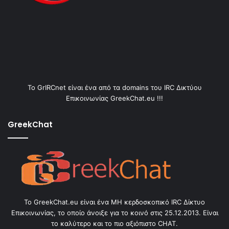
Το GrIRCnet είναι ένα από τα domains του IRC Δικτύου
Επικοινωνίας GreekChat.eu !!!
GreekChat
Το GreekChat.eu είναι ένα ΜΗ κερδοσκοπικό IRC Δίκτυο
Επικοινωνίας, το οποίο άνοιξε για το κοινό στις 25.12.2013. Είναι
το καλύτερο και το πιο αξιόπιστο CHAT.