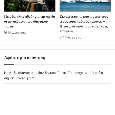
Πως θα πληρωθούν για την αργία
Εκτοξεύεται το κόστος από τους
οι εργαζόμενοι του ιδιωτικού
νέους ευρωπαϊκούς κανόνες –
τομέα
Πιέσεις σε εισιτήρια και μικρές
εταιρείες
10 ώρες ago
14 ώρες ago
Αφήστε μια απάντηση
Η ηλ. διεύθυνση σας δεν δημοσιεύεται.
Τα υποχρεωτικά πεδία
σημειώνονται με
*
Σ
χ
ό
λ