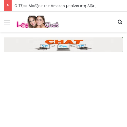
Ο Τζεφ Μπέζος της Amazon μπαίνει στη Λίβερπουλ
Menu
Se