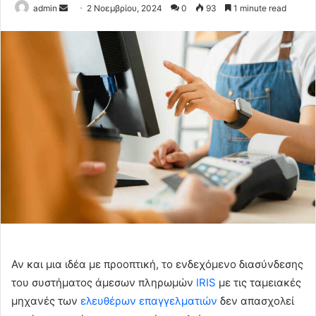
Send
admin
2 Νοεμβρίου, 2024
0
93
1 minute read
an
email
Αν και μια ιδέα με προοπτική, το ενδεχόμενο διασύνδεσης
του συστήματος άμεσων πληρωμών
IRIS
με τις ταμειακές
μηχανές των
ελευθέρων επαγγελματιών
δεν απασχολεί