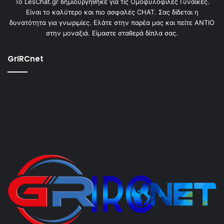
To LesChat.gr δημιουργήθηκε για τις Ομοφυλόφιλες Γυναίκες.
Είναι το καλύτερο και πιο ασφαλές CHAT. Σας δίδεται η
δυνατότητα για γνωριμίες. Ελάτε στην παρέα μας και πείτε ΑΝΤΙΟ
στην μοναξιά. Είμαστε σταθερά δίπλα σας.
GrIRCnet