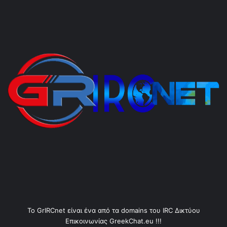
Το GrIRCnet είναι ένα από τα domains του IRC Δικτύου
Επικοινωνίας GreekChat.eu !!!