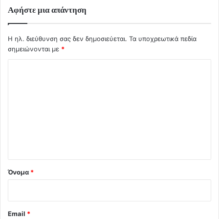
Αφήστε μια απάντηση
Η ηλ. διεύθυνση σας δεν δημοσιεύεται.
Τα υποχρεωτικά πεδία
σημειώνονται με
*
Σ
χ
ό
λ
ι
ο
*
Όνομα
*
Email
*