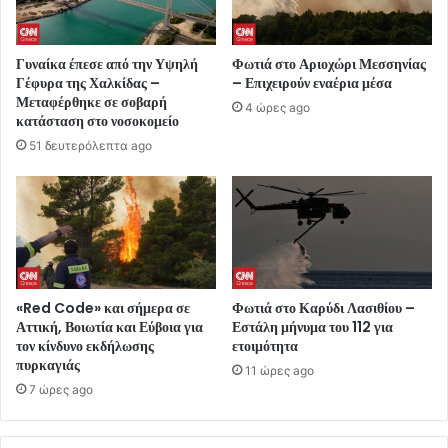
Γυναίκα έπεσε από την Υψηλή
Φωτιά στο Αριοχώρι Μεσσηνίας
Γέφυρα της Χαλκίδας –
– Επιχειρούν εναέρια μέσα
Μεταφέρθηκε σε σοβαρή
4 ώρες ago
κατάσταση στο νοσοκομείο
51 δευτερόλεπτα ago
«Red Code» και σήμερα σε
Φωτιά στο Καρύδι Λασιθίου –
Αττική, Βοιωτία και Εύβοια για
Εστάλη μήνυμα του 112 για
τον κίνδυνο εκδήλωσης
ετοιμότητα
πυρκαγιάς
11 ώρες ago
7 ώρες ago