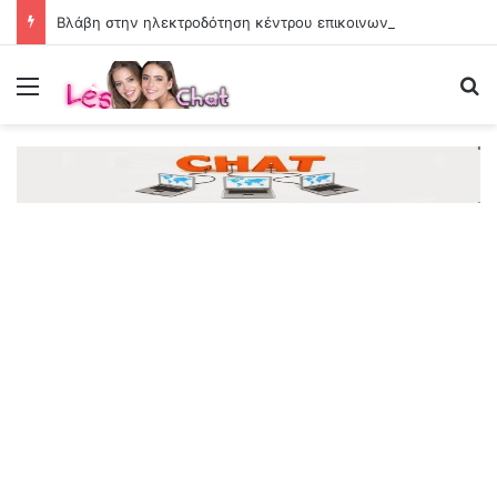
Βλάβη στην ηλεκτροδότηση κέντρου επικοινωνιών «καθηλώνει» μεγάλο αριθμό τρένων στη Βρετανία
Menu
Se