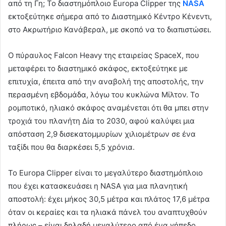
από τη Γη; Το διαστημόπλοιο Europa Clipper της
NASA
εκτοξεύτηκε σήμερα από το Διαστημικό Κέντρο Κένεντι,
στο Ακρωτήριο Κανάβεραλ, με σκοπό να το διαπιστώσει.
Ο πύραυλος Falcon Heavy της εταιρείας SpaceX, που
μεταφέρει το διαστημικό σκάφος, εκτοξεύτηκε με
επιτυχία, έπειτα από την αναβολή της αποστολής, την
περασμένη εβδομάδα, λόγω του κυκλώνα Μίλτον. Το
ρομποτικό, ηλιακό σκάφος αναμένεται ότι θα μπει στην
τροχιά του πλανήτη Δία το 2030, αφού καλύψει μια
απόσταση 2,9 δισεκατομμυρίων χιλιομέτρων σε ένα
ταξίδι που θα διαρκέσει 5,5 χρόνια.
Το Europa Clipper είναι το μεγαλύτερο διαστημόπλοιο
που έχει κατασκευάσει η NASA για μια πλανητική
αποστολή: έχει μήκος 30,5 μέτρα και πλάτος 17,6 μέτρα
όταν οι κεραίες και τα ηλιακά πάνελ του αναπτυχθούν
πλήρως – είναι δηλαδή μεγαλύτερο από ένα γήπεδο