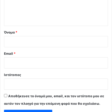
λ
ι
ο
*
Όνομα
*
Email
*
Ιστότοπος
Αποθήκευσε το όνομά μου, email, και τον ιστότοπο μου σε
αυτόν τον πλοηγό για την επόμενη φορά που θα σχολιάσω.