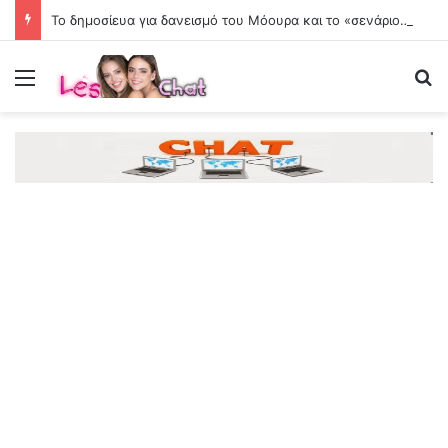
Το δημοσίευα για δανεισμό του Μόουρα και το «σενάριο» για τον Βίνια
Menu
Se