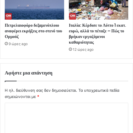
Πετρελαιοφόρο δεξαμενόπλοιο
Ιταλία: Κέρδισε το Λόττο 1 εκατ.
αναφέρει εκρήξεις στο στενό του
ευρώ, αλλά το πέταξε – Πώς το
Ορμούζ
βρήκαν εργαζόμενοι
καθαριότητας
9 ώρες ago
12 ώρες ago
Αφήστε μια απάντηση
Η ηλ. διεύθυνση σας δεν δημοσιεύεται.
Τα υποχρεωτικά πεδία
σημειώνονται με
*
Σ
χ
ό