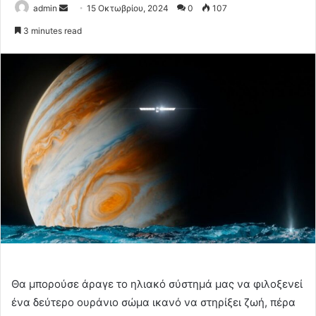
Send
admin
15 Οκτωβρίου, 2024
0
107
an
3 minutes read
email
Θα μπορούσε άραγε το ηλιακό σύστημά μας να φιλοξενεί
ένα δεύτερο ουράνιο σώμα ικανό να στηρίξει ζωή, πέρα