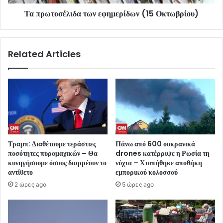
Τα πρωτοσέλιδα των εφημερίδων (15 Οκτωβρίου)
Related Articles
Τραμπ: Διαθέτουμε τεράστιες
Πάνω από 600 ουκρανικά
ποσότητες πυρομαχικών – Θα
drones κατέρριψε η Ρωσία τη
κυνηγήσουμε όσους διαρρέουν το
νύχτα – Χτυπήθηκε αποθήκη
αντίθετο
εμπορικού κολοσσού
2 ώρες ago
5 ώρες ago