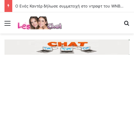
Ο Ενές Καντέρ δήλωσε συμμετοχή στο ντραφτ του WNBA και προκάλεσε σάλο στα social media
Menu
Se