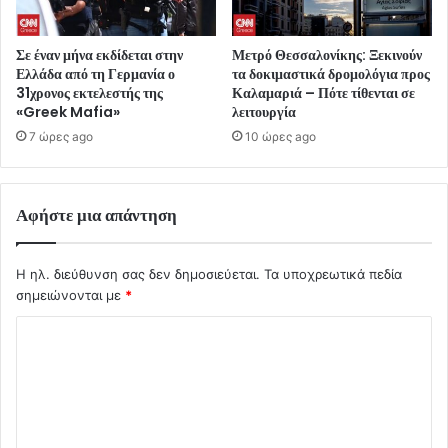
Σε έναν μήνα εκδίδεται στην
Μετρό Θεσσαλονίκης: Ξεκινούν
Ελλάδα από τη Γερμανία ο
τα δοκιμαστικά δρομολόγια προς
31χρονος εκτελεστής της
Καλαμαριά – Πότε τίθενται σε
«Greek Mafia»
λειτουργία
7 ώρες ago
10 ώρες ago
Αφήστε μια απάντηση
Η ηλ. διεύθυνση σας δεν δημοσιεύεται.
Τα υποχρεωτικά πεδία
σημειώνονται με
*
Σ
χ
ό
λ