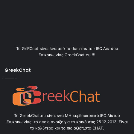
Το GrIRCnet είναι ένα από τα domains του IRC Δικτύου
Επικοινωνίας GreekChat.eu !!!
GreekChat
Το GreekChat.eu είναι ένα ΜΗ κερδοσκοπικό IRC Δίκτυο
Επικοινωνίας, το οποίο άνοιξε για το κοινό στις 25.12.2013. Είναι
το καλύτερο και το πιο αξιόπιστο CHAT.