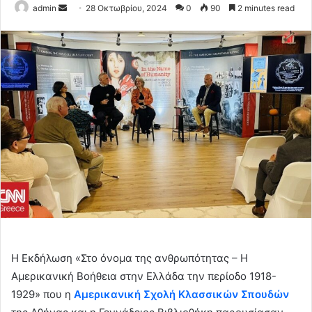
Send
admin
28 Οκτωβρίου, 2024
0
90
2 minutes read
an
email
Η Εκδήλωση «Στο όνομα της ανθρωπότητας – Η
Αμερικανική Βοήθεια στην Ελλάδα την περίοδο 1918-
1929» που η
Αμερικανική Σχολή Κλασσικών Σπουδών