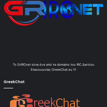
Το GrIRCnet είναι ένα από τα domains του IRC Δικτύου
Επικοινωνίας GreekChat.eu !!!
GreekChat