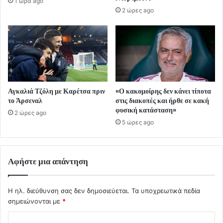
1 ώρα ago
2 ώρες ago
Αγκαλιά Τζόλη με Καρέτσα πριν
«Ο κακομοίρης δεν κάνει τίποτα
το Άρσεναλ
στις διακοπές και ήρθε σε κακή
φυσική κατάσταση»
2 ώρες ago
5 ώρες ago
Αφήστε μια απάντηση
Η ηλ. διεύθυνση σας δεν δημοσιεύεται.
Τα υποχρεωτικά πεδία
σημειώνονται με
*
Σ