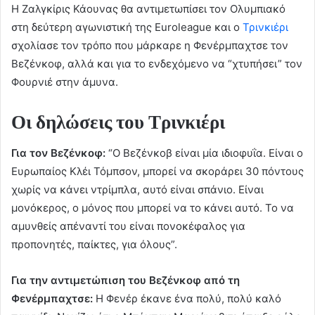
Η Ζαλγκίρις Κάουνας θα αντιμετωπίσει τον Ολυμπιακό
στη δεύτερη αγωνιστική της Euroleague και ο
Τρινκιέρι
σχολίασε τον τρόπο που μάρκαρε η Φενέρμπαχτσε τον
Βεζένκοφ, αλλά και για το ενδεχόμενο να “χτυπήσει” τον
Φουρνιέ στην άμυνα.
Οι δηλώσεις του Τρινκιέρι
Για τον Βεζένκοφ:
“Ο Βεζένκοβ είναι μία ιδιοφυΐα. Είναι ο
Ευρωπαίος Κλέι Τόμπσον, μπορεί να σκοράρει 30 πόντους
χωρίς να κάνει ντρίμπλα, αυτό είναι σπάνιο. Είναι
μονόκερος, ο μόνος που μπορεί να το κάνει αυτό. Το να
αμυνθείς απέναντί του είναι πονοκέφαλος για
προπονητές, παίκτες, για όλους”.
Για την αντιμετώπιση του Βεζένκοφ από τη
Φενέρμπαχτσε:
Η Φενέρ έκανε ένα πολύ, πολύ καλό