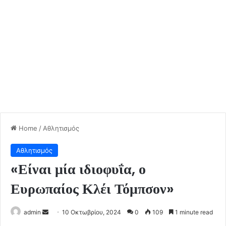
Home
/
Αθλητισμός
Αθλητισμός
«Είναι μία ιδιοφυΐα, ο
Ευρωπαίος Κλέι Τόμπσον»
Send
admin
10 Οκτωβρίου, 2024
0
109
1 minute read
an