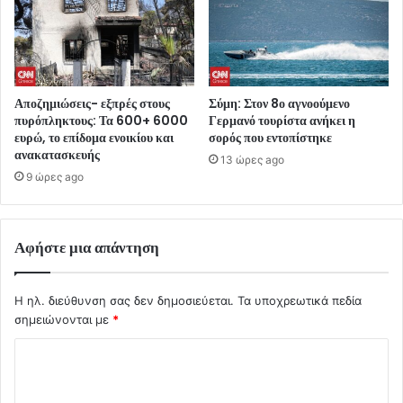
Αποζημιώσεις- εξπρές στους
Σύμη: Στον 8ο αγνοούμενο
πυρόπληκτους: Τα 600+ 6000
Γερμανό τουρίστα ανήκει η
ευρώ, το επίδομα ενοικίου και
σορός που εντοπίστηκε
ανακατασκευής
13 ώρες ago
9 ώρες ago
Αφήστε μια απάντηση
Η ηλ. διεύθυνση σας δεν δημοσιεύεται.
Τα υποχρεωτικά πεδία
σημειώνονται με
*
Σ
χ