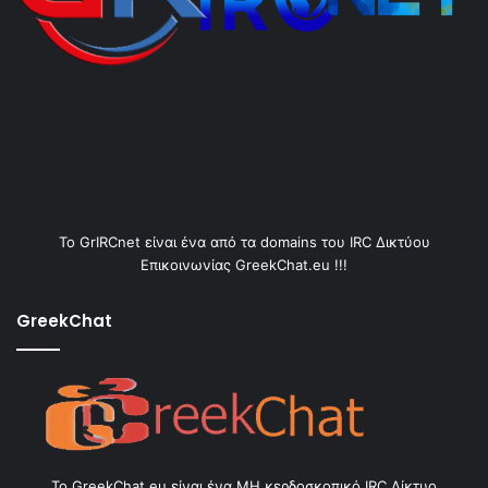
Το GrIRCnet είναι ένα από τα domains του IRC Δικτύου
Επικοινωνίας GreekChat.eu !!!
GreekChat
Το GreekChat.eu είναι ένα ΜΗ κερδοσκοπικό IRC Δίκτυο