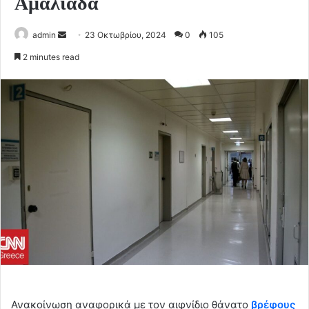
Αμαλιάδα
Send
admin
23 Οκτωβρίου, 2024
0
105
an
2 minutes read
email
Ανακοίνωση αναφορικά με τον αιφνίδιο θάνατο
βρέφους