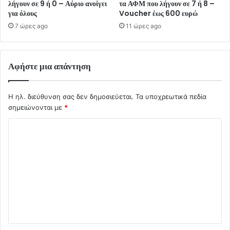
λήγουν σε 9 ή 0 – Αύριο ανοίγει
τα ΑΦΜ που λήγουν σε 7 ή 8 –
για όλους
Voucher έως 600 ευρώ
7 ώρες ago
11 ώρες ago
Αφήστε μια απάντηση
Η ηλ. διεύθυνση σας δεν δημοσιεύεται.
Τα υποχρεωτικά πεδία
σημειώνονται με
*
Σ
χ
ό
λ
ι
ο
*