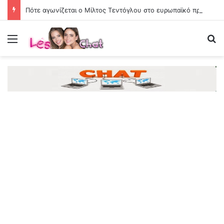
Πότε αγωνίζεται ο Μίλτος Τεντόγλου στο ευρωπαϊκό πρωτάθλημα στίβου
Menu
Se