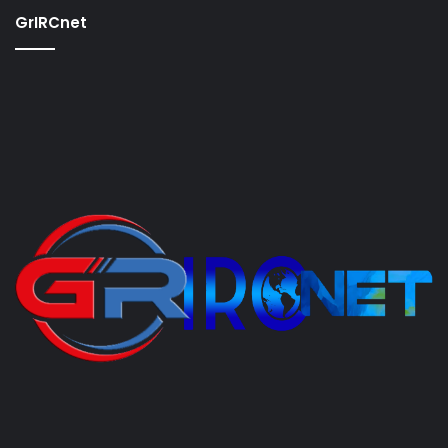
GrIRCnet