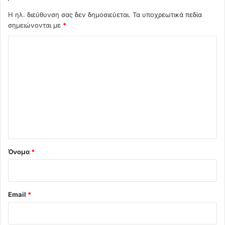
Η ηλ. διεύθυνση σας δεν δημοσιεύεται.
Τα υποχρεωτικά πεδία
σημειώνονται με
*
Σ
χ
ό
λ
ι
ο
*
Όνομα
*
Email
*