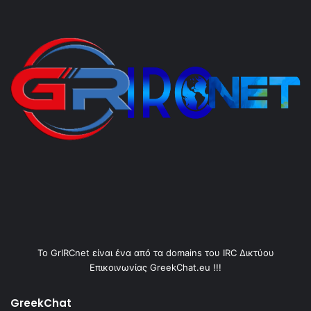
Το GrIRCnet είναι ένα από τα domains του IRC Δικτύου
Επικοινωνίας GreekChat.eu !!!
GreekChat