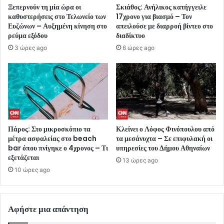
Ξεπερνούν τη μία ώρα οι
Σκιάθος: Ανήλικος κατήγγειλε
καθυστερήσεις στο Τελωνείο των
17χρονο για βιασμό – Τον
Ευζώνων – Αυξημένη κίνηση στο
απειλούσε με διαρροή βίντεο στο
ρεύμα εξόδου
διαδίκτυο
3 ώρες ago
6 ώρες ago
Πάρος: Στο μικροσκόπιο τα
Κλείνει ο Λόφος Φινόπουλου από
μέτρα ασφαλείας στο beach
τα μεσάνυχτα – Σε επιφυλακή οι
bar όπου πνίγηκε ο 4χρονος – Τι
υπηρεσίες του Δήμου Αθηναίων
εξετάζεται
13 ώρες ago
10 ώρες ago
Αφήστε μια απάντηση