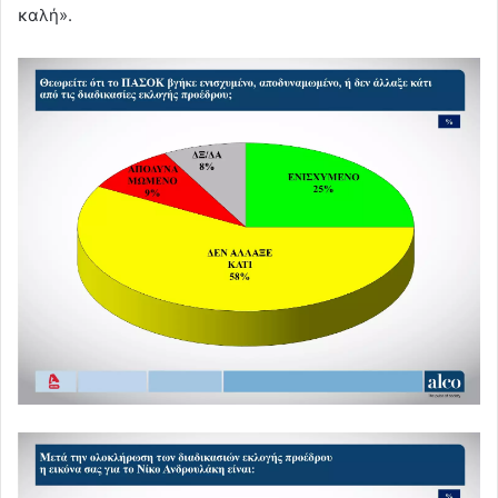
καλή».