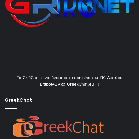
Το GrIRCnet είναι ένα από τα domains του IRC Δικτύου
Επικοινωνίας GreekChat.eu !!!
GreekChat