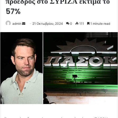
πρόεδρος στο ΣΥΡΙΖΑ εκτιμά το
57%
Send
admin
21 Οκτωβρίου, 2024
0
111
1 minute read
an
email