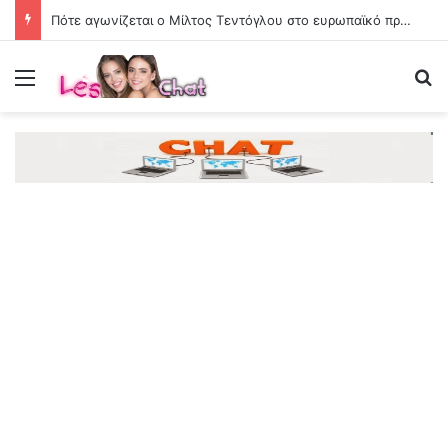
Πότε αγωνίζεται ο Μίλτος Τεντόγλου στο ευρωπαϊκό πρωτάθλημα στίβου
Menu
Se