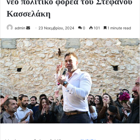
νέο πολιτικό φορέα του Στέφανου
Κασσελάκη
Send
admin
23 Νοεμβρίου, 2024
0
101
1 minute read
an
email