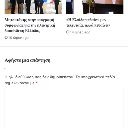
Μητσοτάκης στην υπογραφή
«Η Ελπίδα πεθαίνει μεν
συμφωνίας για την ηλεκτρική
τελευταία, αλλά πεθαίνει»
διασύνδεση Ελλάδας
14 ώρες ago
10 ώρες ago
Αφήστε μια απάντηση
Η ηλ. διεύθυνση σας δεν δημοσιεύεται.
Τα υποχρεωτικά πεδία
σημειώνονται με
*
Σ
χ
ό
λ
ι