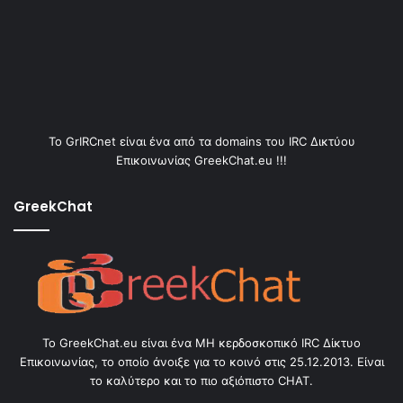
Το GrIRCnet είναι ένα από τα domains του IRC Δικτύου
Επικοινωνίας GreekChat.eu !!!
GreekChat
Το GreekChat.eu είναι ένα ΜΗ κερδοσκοπικό IRC Δίκτυο
Επικοινωνίας, το οποίο άνοιξε για το κοινό στις 25.12.2013. Είναι
το καλύτερο και το πιο αξιόπιστο CHAT.