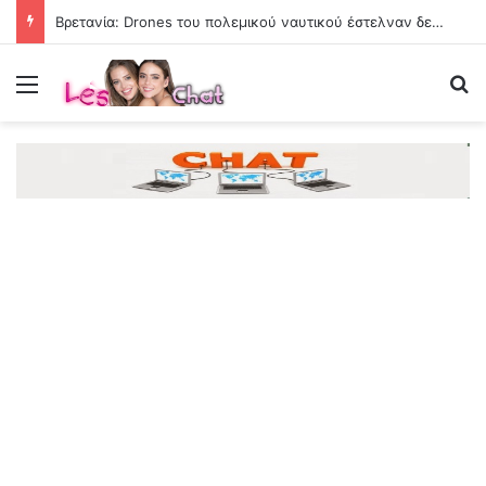
Βρετανία: Drones του πολεμικού ναυτικού έστελναν δεδομένα στην Κίνα
Menu
Se