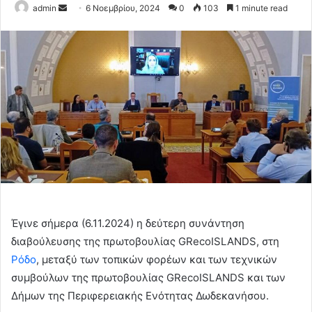
Send
admin
6 Νοεμβρίου, 2024
0
103
1 minute read
an
email
Έγινε σήμερα (6.11.2024) η δεύτερη συνάντηση
διαβούλευσης της πρωτοβουλίας GRecoISLANDS, στη
Ρόδο
, μεταξύ των τοπικών φορέων και των τεχνικών
συμβούλων της πρωτοβουλίας GRecoISLANDS και των
Δήμων της Περιφερειακής Ενότητας Δωδεκανήσου.