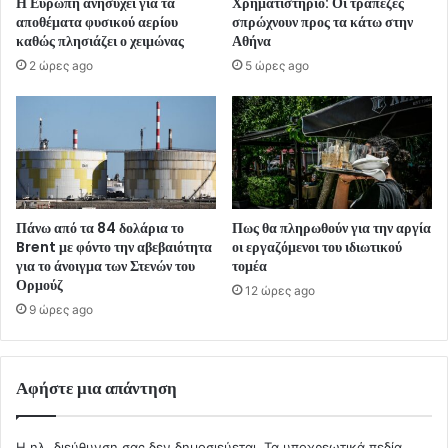
Η Ευρώπη ανησυχεί για τα
Χρηματιστήριο: Οι τράπεζες
αποθέματα φυσικού αερίου
σπρώχνουν προς τα κάτω στην
καθώς πλησιάζει ο χειμώνας
Αθήνα
2 ώρες ago
5 ώρες ago
Πάνω από τα 84 δολάρια το
Πως θα πληρωθούν για την αργία
Brent με φόντο την αβεβαιότητα
οι εργαζόμενοι του ιδιωτικού
για το άνοιγμα των Στενών του
τομέα
Ορμούζ
12 ώρες ago
9 ώρες ago
Αφήστε μια απάντηση
Η ηλ. διεύθυνση σας δεν δημοσιεύεται.
Τα υποχρεωτικά πεδία