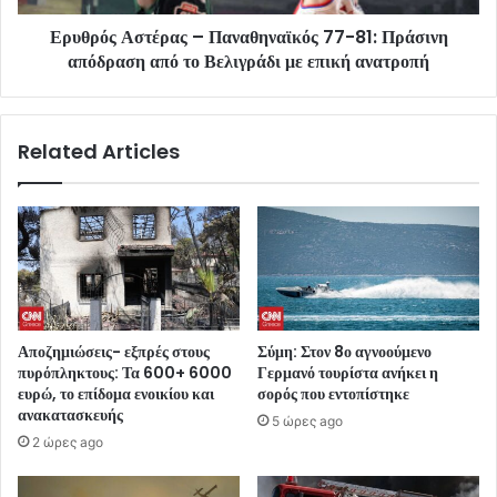
Ερυθρός Αστέρας – Παναθηναϊκός 77-81: Πράσινη
απόδραση από το Βελιγράδι με επική ανατροπή
Related Articles
Αποζημιώσεις- εξπρές στους
Σύμη: Στον 8ο αγνοούμενο
πυρόπληκτους: Τα 600+ 6000
Γερμανό τουρίστα ανήκει η
ευρώ, το επίδομα ενοικίου και
σορός που εντοπίστηκε
ανακατασκευής
5 ώρες ago
2 ώρες ago