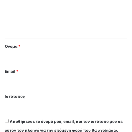
ό
λ
ι
ο
*
Όνομα
*
Email
*
Ιστότοπος
Αποθήκευσε το όνομά μου, email, και τον ιστότοπο μου σε
αυτόν τον πλοηγό για την επόμενη φορά που θα σχολιάσω.