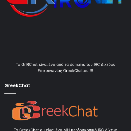
Το GrIRCnet είναι ένα από τα domains του IRC Δικτύου
Επικοινωνίας GreekChat.eu !!!
GreekChat
Το GreekChat.eu είναι ένα ΜΗ κερδοσκοπικό IRC Δίκτυο