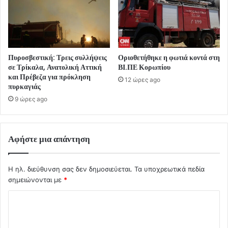
Πυροσβεστική: Τρεις συλλήψεις
Οριοθετήθηκε η φωτιά κοντά στη
σε Τρίκαλα, Ανατολική Αττική
ΒΙ.ΠΕ Κορωπίου
και Πρέβεζα για πρόκληση
12 ώρες ago
πυρκαγιάς
9 ώρες ago
Αφήστε μια απάντηση
Η ηλ. διεύθυνση σας δεν δημοσιεύεται.
Τα υποχρεωτικά πεδία
σημειώνονται με
*
Σ
χ