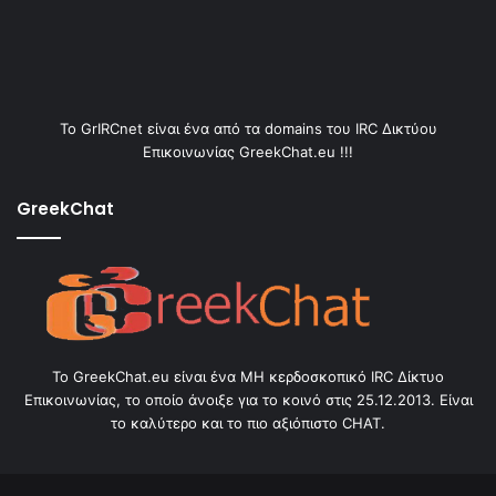
Το GrIRCnet είναι ένα από τα domains του IRC Δικτύου
Επικοινωνίας GreekChat.eu !!!
GreekChat
Το GreekChat.eu είναι ένα ΜΗ κερδοσκοπικό IRC Δίκτυο
Επικοινωνίας, το οποίο άνοιξε για το κοινό στις 25.12.2013. Είναι
το καλύτερο και το πιο αξιόπιστο CHAT.