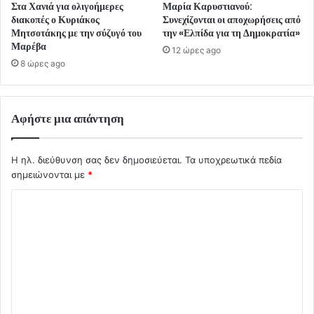
Στα Χανιά για ολιγοήμερες
Μαρία Καρυστιανού:
διακοπές ο Κυριάκος
Συνεχίζονται οι αποχωρήσεις από
Μητσοτάκης με την σύζυγό του
την «Ελπίδα για τη Δημοκρατία»
Μαρέβα
12 ώρες ago
8 ώρες ago
Αφήστε μια απάντηση
Η ηλ. διεύθυνση σας δεν δημοσιεύεται.
Τα υποχρεωτικά πεδία
σημειώνονται με
*
Σ
χ
ό
λ
ι
ο