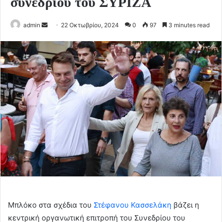
συνεδρίου του ΣΥΡΙΖΑ
Send
admin
22 Οκτωβρίου, 2024
0
97
3 minutes read
an
email
Μπλόκο στα σχέδια του
Στέφανου Κασσελάκη
βάζει η
κεντρική οργανωτική επιτροπή του Συνεδρίου του