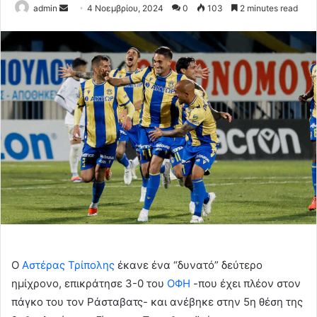
Send
admin
4 Νοεμβρίου, 2024
0
103
2 minutes read
an
email
Ο
Αστέρας Τρίπολης
έκανε ένα “δυνατό” δεύτερο
ημίχρονο, επικράτησε 3-0 του
ΟΦΗ
-που έχει πλέον στον
πάγκο του τον Ράσταβατς- και ανέβηκε στην 5η θέση της