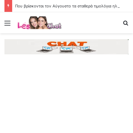
Που βρίσκονται τον Αύγουστο τα σταθερά τιμολόγια ηλεκτρικού ρεύματος για τα νοικοκυριά
Menu
Se