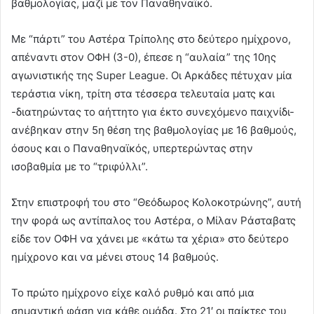
βαθμολογίας, μαζί με τον Παναθηναϊκό.
Με “πάρτι” του Αστέρα Τρίπολης στο δεύτερο ημίχρονο,
απέναντι στον ΟΦΗ (3-0), έπεσε η “αυλαία” της 10ης
αγωνιστικής της Super League. Οι Αρκάδες πέτυχαν μία
τεράστια νίκη, τρίτη στα τέσσερα τελευταία ματς και
-διατηρώντας το αήττητο για έκτο συνεχόμενο παιχνίδι-
ανέβηκαν στην 5η θέση της βαθμολογίας με 16 βαθμούς,
όσους και ο Παναθηναϊκός, υπερτερώντας στην
ισοβαθμία με το “τριφύλλι”.
Στην επιστροφή του στο “Θεόδωρος Κολοκοτρώνης”, αυτή
την φορά ως αντίπαλος του Αστέρα, ο Μίλαν Ράσταβατς
είδε τον ΟΦΗ να χάνει με «κάτω τα χέρια» στο δεύτερο
ημίχρονο και να μένει στους 14 βαθμούς.
Το πρώτο ημίχρονο είχε καλό ρυθμό και από μια
σημαντική φάση για κάθε ομάδα. Στο 21′ οι παίκτες του