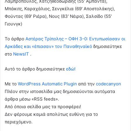
Λαμπρόπουλος, Χατζηθεοδωρίδης (55′ Αμπάντα),
Μπάκιτς, Καραχάλιος, Σενγκέλια (69′ Αποστολάκης),
Φούντας (69′ Ριέρα), Νους (83′ Νέιρα), Σαλσίδο (55′
Γιουνγκ)
To άρθρο
Αστέρας Τρίπολης – ΟΦΗ 3-0: Εντυπωσίασαν οι
Αρκάδες και «έπιασαν» τον Παναθηναϊκό
δημοσιεύτηκε
στο
NewsIT
.
Αυτό το άρθρο δημοσιεύτηκε
εδώ!
Με το
WordPress Automatic Plugin
από την
codecanyon
Πλέον στην ιστοσελίδα μας δημοσιεύονται αυτόματα
άρθρα μέσω «RSS feeds».
Από όποια σελίδα μας τα προσφέρει!
Δεν φέρουμε καμιά απολύτως ευθύνη για το
περιεχόμενο.