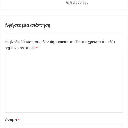
5 ώρες ago
Αφήστε μια απάντηση
Η ηλ. διεύθυνση σας δεν δημοσιεύεται.
Τα υποχρεωτικά πεδία
σημειώνονται με
*
Σ
χ
ό
λ
ι
ο
*
Όνομα
*