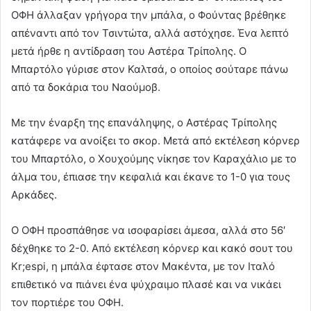
ΟΦΗ άλλαξαν γρήγορα την μπάλα, ο Φούντας βρέθηκε
απέναντι από τον Τσιντώτα, αλλά αστόχησε. Ένα λεπτό
μετά ήρθε η αντίδραση του Αστέρα Τρίπολης. Ο
Μπαρτόλο γύρισε στον Καλτσά, ο οποίος σούταρε πάνω
από τα δοκάρια του Ναούμοβ.
Με την έναρξη της επανάληψης, ο Αστέρας Τρίπολης
κατάφερε να ανοίξει το σκορ. Μετά από εκτέλεση κόρνερ
του Μπαρτόλο, ο Χουχούμης νίκησε τον Καραχάλιο με το
άλμα του, έπιασε την κεφαλιά και έκανε το 1-0 για τους
Αρκάδες.
Ο ΟΦΗ προσπάθησε να ισοφαρίσει άμεσα, αλλά στο 56′
δέχθηκε το 2-0. Από εκτέλεση κόρνερ και κακό σουτ του
Kr;espi
, η μπάλα έφτασε στον Μακέντα, με τον Ιταλό
επιθετικό να πιάνει ένα ψύχραιμο πλασέ και να νικάει
τον πορτιέρε του ΟΦΗ.