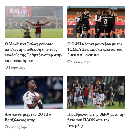
Ο Μοχάμεντ Σαλάχ γνώρισε
Ο ΟΦΗ κλείνει ραντεβού με την
απίστευτη αποθέωση από τους
ΤΣΣΚΑ Σόφιας στα πλέι οφ του
οπαδούς της Τράμπζονσπορ στην
Europa League
παρουσίασή του
2 ώρες ago
1 ώρα ago
Ανανέωσε μέχρι το 2032 ο
Η βαθμολογία της UEFA μετά την
Βραζιλιάνος σταρ
ήττα του ΠΑΟΚ από την
Άντερλεχτ
2 ώρες ago