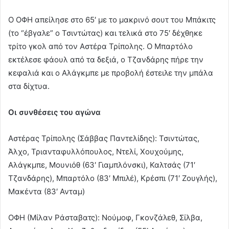
Ο ΟΦΗ απείλησε στο 65′ με το μακρινό σουτ του Μπάκιτς
(το “έβγαλε” ο Τσιντώτας) και τελικά στο 75′ δέχθηκε
τρίτο γκολ από τον Αστέρα Τρίπολης. Ο Μπαρτόλο
εκτέλεσε φάουλ από τα δεξιά, ο Τζανδάρης πήρε την
κεφαλιά και ο Αλάγκμπε με προβολή έστειλε την μπάλα
στα δίχτυα.
Οι συνθέσεις του αγώνα
Αστέρας Τρίπολης (Σάββας Παντελίδης): Τσιντώτας,
Άλχο, Τριανταφυλλόπουλος, Ντελί, Χουχούμης,
Αλάγκμπε, Μουνιόθ (63′ Γιαμπλόνσκι), Καλτσάς (71′
Τζανδάρης), Μπαρτόλο (83′ Μπιλέ), Κρέσπι (71′ Ζουγλής),
Μακέντα (83′ Ανταμ)
ΟΦΗ (Μίλαν Ράσταβατς): Νούμοφ, Γκονζάλεθ, Σίλβα,