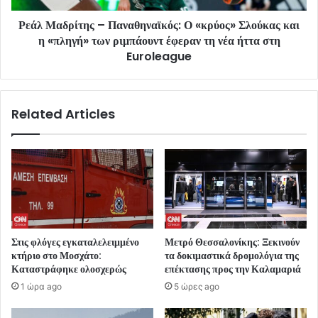
Ρεάλ Μαδρίτης – Παναθηναϊκός: Ο «κρύος» Σλούκας και
η «πληγή» των ριμπάουντ έφεραν τη νέα ήττα στη
Euroleague
Related Articles
Στις φλόγες εγκαταλελειμμένο
Μετρό Θεσσαλονίκης: Ξεκινούν
κτήριο στο Μοσχάτο:
τα δοκιμαστικά δρομολόγια της
Καταστράφηκε ολοσχερώς
επέκτασης προς την Καλαμαριά
1 ώρα ago
5 ώρες ago