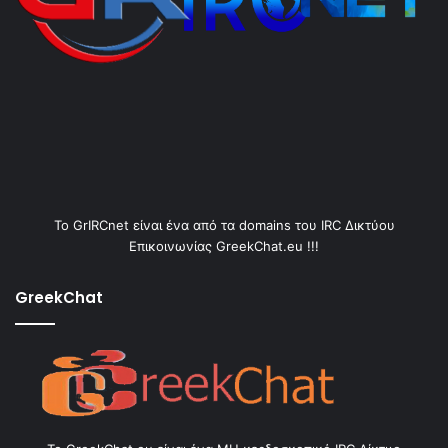
Το GrIRCnet είναι ένα από τα domains του IRC Δικτύου
Επικοινωνίας GreekChat.eu !!!
GreekChat