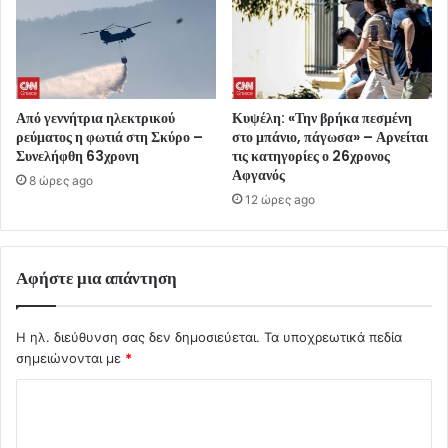
Από γεννήτρια ηλεκτρικού
Κυψέλη: «Την βρήκα πεσμένη
ρεύματος η φωτιά στη Σκύρο –
στο μπάνιο, πάγωσα» – Αρνείται
Συνελήφθη 63χρονη
τις κατηγορίες ο 26χρονος
Αφγανός
8 ώρες ago
12 ώρες ago
Αφήστε μια απάντηση
Η ηλ. διεύθυνση σας δεν δημοσιεύεται.
Τα υποχρεωτικά πεδία
σημειώνονται με
*
Σ
χ