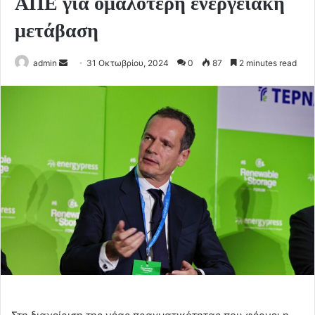
ΑΠΕ για ομαλότερη ενεργειακή
μετάβαση
Send
admin
31 Οκτωβρίου, 2024
0
87
2 minutes read
an
email