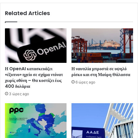
Related Articles
Η OpenAI κατασκευάζει
Η ναυτιλία μπροστά σε υψηλό
«έξυπνο» ηχείο σε σχήμα ντόνατ
ρίσκο και στη Μαύρη Θάλασσα
χωρίς οθόνη – Θα κοστίζει έως
6 ώρες ago
400 δολάρια
3 ώρες ago