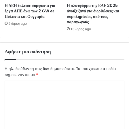
Η ΔΕΗ έκλεισε συμφωνία για
Η πλατφόρμα της ΕΑΕ 2025
έργα ΑΠΕ άνω των 2 GW σε
άνοιξε ξανά για διορθώσεις και
Πολωνία και Ουγγαρία
συμπληρώσεις από τους
παραγωγούς
9 ώρες ago
13 ώρες ago
Αφήστε μια απάντηση
Η ηλ. διεύθυνση σας δεν δημοσιεύεται.
Τα υποχρεωτικά πεδία
σημειώνονται με
*
Σ
χ
ό
λ
ι
ο