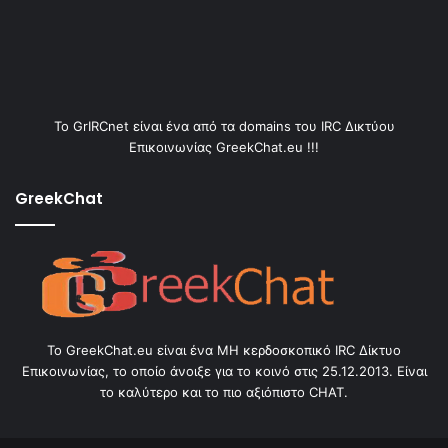
Το GrIRCnet είναι ένα από τα domains του IRC Δικτύου
Επικοινωνίας GreekChat.eu !!!
GreekChat
Το GreekChat.eu είναι ένα ΜΗ κερδοσκοπικό IRC Δίκτυο
Επικοινωνίας, το οποίο άνοιξε για το κοινό στις 25.12.2013. Είναι
το καλύτερο και το πιο αξιόπιστο CHAT.