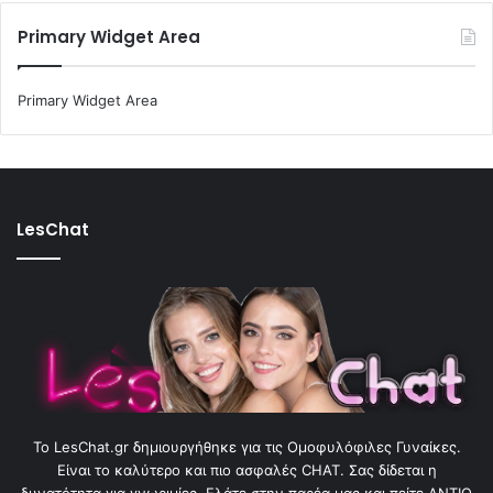
Primary Widget Area
Primary Widget Area
LesChat
To LesChat.gr δημιουργήθηκε για τις Ομοφυλόφιλες Γυναίκες.
Είναι το καλύτερο και πιο ασφαλές CHAT. Σας δίδεται η
δυνατότητα για γνωριμίες. Ελάτε στην παρέα μας και πείτε ΑΝΤΙΟ