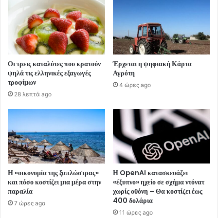
Οι τρεις καταλύτες που κρατούν
Έρχεται η ψηφιακή Κάρτα
ψηλά τις ελληνικές εξαγωγές
Αγρότη
τροφίμων
4 ώρες ago
28 λεπτά ago
Η «οικονομία της ξαπλώστρας»
Η OpenAI κατασκευάζει
και πόσο κοστίζει μια μέρα στην
«έξυπνο» ηχείο σε σχήμα ντόνατ
παραλία
χωρίς οθόνη – Θα κοστίζει έως
400 δολάρια
7 ώρες ago
11 ώρες ago