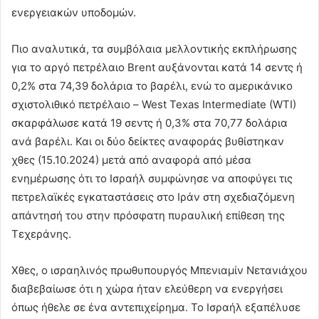
ενεργειακών υποδομών.
Πιο αναλυτικά, τα συμβόλαια μελλοντικής εκπλήρωσης
για το αργό πετρέλαιο Brent αυξάνονται κατά 14 σεντς ή
0,2% στα 74,39 δολάρια το βαρέλι, ενώ το αμερικάνικο
σχιστολιθικό πετρέλαιο – West Texas Intermediate (WTI)
σκαρφάλωσε κατά 19 σεντς ή 0,3% στα 70,77 δολάρια
ανά βαρέλι. Και οι δύο δείκτες αναφοράς βυθίστηκαν
χθες (15.10.2024) μετά από αναφορά από μέσα
ενημέρωσης ότι το Ισραήλ συμφώνησε να αποφύγει τις
πετρελαϊκές εγκαταστάσεις στο Ιράν στη σχεδιαζόμενη
απάντησή του στην πρόσφατη πυραυλική επίθεση της
Τεχεράνης.
Χθες, ο ισραηλινός πρωθυπουργός Μπενιαμίν Νετανιάχου
διαβεβαίωσε ότι η χώρα ήταν ελεύθερη να ενεργήσει
όπως ήθελε σε ένα αντεπιχείρημα. Το Ισραήλ εξαπέλυσε