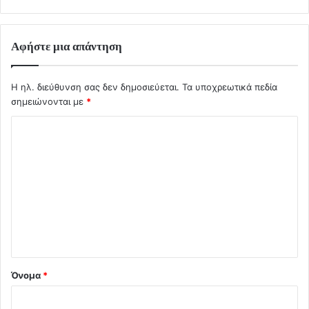
Αφήστε μια απάντηση
Η ηλ. διεύθυνση σας δεν δημοσιεύεται.
Τα υποχρεωτικά πεδία
σημειώνονται με
*
Σ
χ
ό
λ
ι
ο
*
Όνομα
*