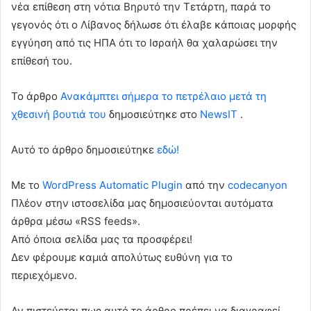
νέα επίθεση στη νότια Βηρυτό την Τετάρτη, παρά το
γεγονός ότι ο Λίβανος δήλωσε ότι έλαβε κάποιας μορφής
εγγύηση από τις ΗΠΑ ότι το Ισραήλ θα χαλαρώσει την
επίθεσή του.
To άρθρο
Ανακάμπτει σήμερα το πετρέλαιο μετά τη
χθεσινή βουτιά του
δημοσιεύτηκε στο
NewsIT
.
Αυτό το άρθρο δημοσιεύτηκε
εδώ!
Με το
WordPress Automatic Plugin
από την
codecanyon
Πλέον στην ιστοσελίδα μας δημοσιεύονται αυτόματα
άρθρα μέσω «RSS feeds».
Από όποια σελίδα μας τα προσφέρει!
Δεν φέρουμε καμιά απολύτως ευθύνη για το
περιεχόμενο.
Αν πιστεύεται πως αυτό το άρθρο πρέπει να διαγραφεί