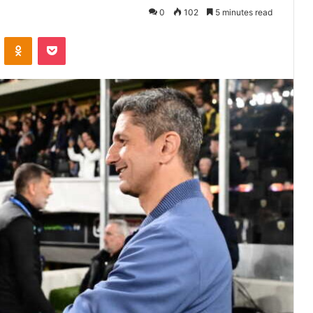
0
102
5 minutes read
VKontakte
Odnoklassniki
Pocket