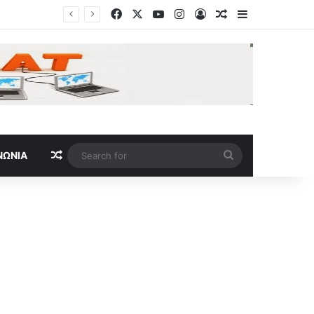
Facebook
X
YouTube
Instagram
Log In
Random Article
Sidebar
Random Article
Search
ΝΩΝΊΑ
for