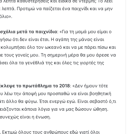
 λεπτά καθυστερήσεις και ειδικά σε ντέρμπι; Το λέει
α λεπτά. Προτιμώ να παίζεται ένα παιχνίδι και να μην
όλιο».
 σχόλια μετά τα παιχνίδια
: «Για τη μαμά μου είμαι ο
σω ότι δεν είναι έτσι. Η αγάπη της μάνας είναι
 κολυμπήσει όλο τον ωκεανό και να με πάρει πίσω και
ε τους γονείς μου. Τη σημερινή μέρα θα μου άρεσε να
σει όλα τα γενέθλιά της και όλες τις γιορτές της
Κ έκλεψε το πρωτάθλημα το 2018
: «Δεν ήμουν τότε
υ λέω την άποψή μου προσπαθώ να είναι βοηθητική
τι άλλο θα φύγω. Έτσι ενεργώ εγώ. Είναι σεβαστό ό,τι
ρειάζονται κάποια λόγια για να μας δώσουν ώθηση.
συνεχώς είναι η ένωση.
. Εκτιμώ όλους τους ανθρώπους εδώ γιατί όλοι