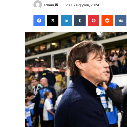
Send
admin
20 Οκτωβρίου, 2024
an
Facebook
X
LinkedIn
Tumblr
Pinterest
Reddit
email