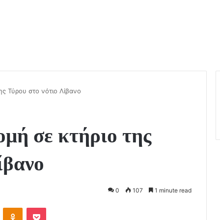
ης Τύρου στο νότιο Λίβανο
μή σε κτήριο της
ίβανο
0
107
1 minute read
VKontakte
Odnoklassniki
Pocket