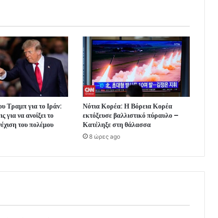
ου Τραμπ για το Ιράν:
Νότια Κορέα: Η Βόρεια Κορέα
 για να ανοίξει το
εκτόξευσε βαλλιστικό πύραυλο –
έχιση του πολέμου
Κατέληξε στη θάλασσα
8 ώρες ago