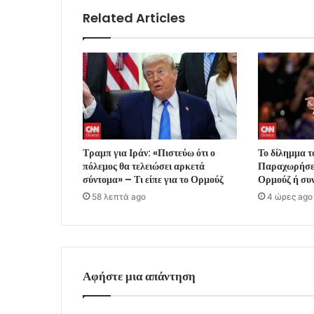
Related Articles
Τραμπ για Ιράν: «Πιστεύω ότι ο
Το δίλημμα τ
πόλεμος θα τελειώσει αρκετά
Παραχωρήσεις
σύντομα» – Τι είπε για το Ορμούζ
Ορμούζ ή συν
58 λεπτά ago
4 ώρες ago
Αφήστε μια απάντηση