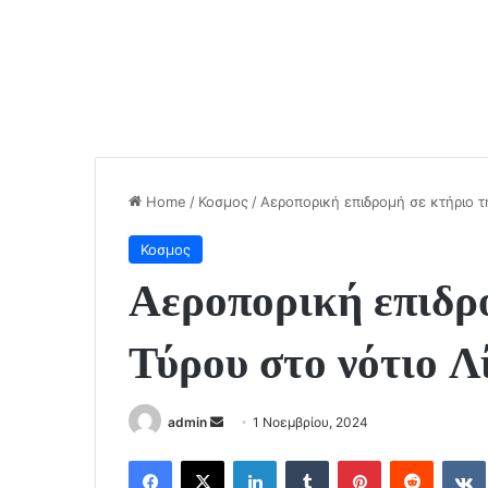
Home
/
Κοσμος
/
Αεροπορική επιδρομή σε κτήριο τ
Κοσμος
Αεροπορική επιδρο
Τύρου στο νότιο Λ
Send
admin
1 Νοεμβρίου, 2024
an
Facebook
X
LinkedIn
Tumblr
Pinterest
Reddit
email