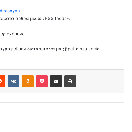
decanyon
υτόματα άρθρα μέσω «RSS feeds».
περιεχόμενο.
αγραφεί μην διστάσετε να μας βρείτε στα social
erest
Reddit
VKontakte
Odnoklassniki
Pocket
Share via Email
Print