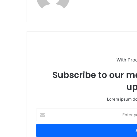
With Pro
Subscribe to our ma
up
Lorem ipsum dol
Enter
your
Email
address