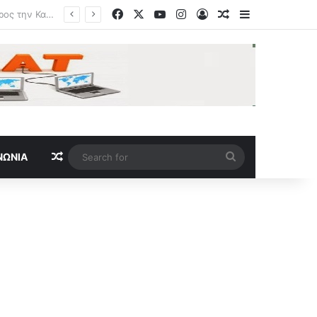
Facebook
X
YouTube
Instagram
Log In
Random Article
Sidebar
Τραμπ για Ιράν: «Πιστεύω ότι ο πόλεμος θα τελειώσει αρκετά σύντομα» – Τι είπε για το Ορμούζ
Random Article
Search
ΝΩΝΊΑ
for