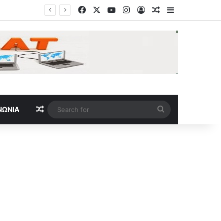
Facebook
X
YouTube
Instagram
Log In
Random Article
Sidebar
Random Article
Search
ΝΩΝΊΑ
for