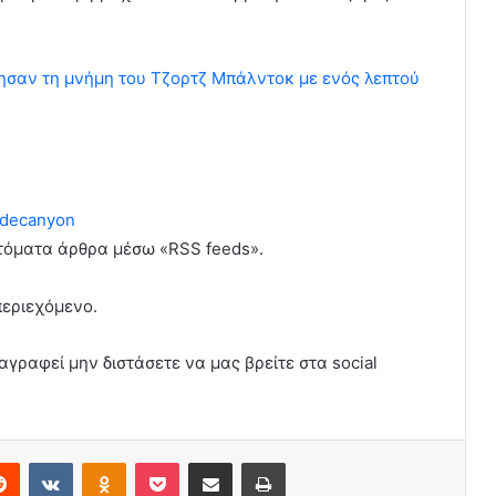
μησαν τη μνήμη του Τζορτζ Μπάλντοκ με ενός λεπτού
decanyon
υτόματα άρθρα μέσω «RSS feeds».
περιεχόμενο.
αγραφεί μην διστάσετε να μας βρείτε στα social
erest
Reddit
VKontakte
Odnoklassniki
Pocket
Share via Email
Print