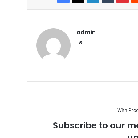
admin
Website
With Pro
Subscribe to our ma
up