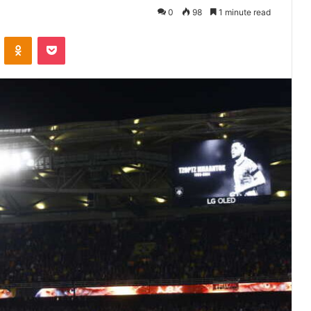
0
98
1 minute read
VKontakte
Odnoklassniki
Pocket