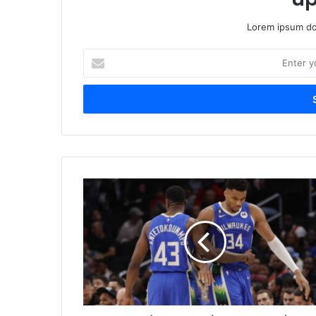
Lorem ipsum dol
Enter
your
Email
address