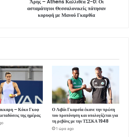
Άρης – Athens Καλλιθέα 2-0: Οι
ασταμάτητοι Θεσσαλονικείς πάτησαν
κορυφή με Μανού Γκαρθία
άκκαρη – Κόκο Γκοφ
Ο Λιβάι Γκαρσία έκανε την πρώτη
 μεταδόσεις της ημέρας
του προπόνηση και υπολογίζεται για
τη ρεβάνς με την ΤΣΣΚΑ 1948
go
1 ώρα ago