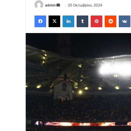
Send
admin
20 Οκτωβρίου, 2024
an
Facebook
X
LinkedIn
Tumblr
Pinterest
Reddit
email