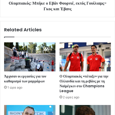
Ολυμπιακός: Μπήκε ο Εβάν Φουρνιέ, εκτός Γουίλιαμς-
Γκος και Έβανς
Related Articles
Άρχισαν οι εργασίες για τον
Ο Ολυμπιακός «πέταξε» για την
καθαρισμό των μαρμάρων
Ολλανδία και τη ρεβάνς με τη
Ναϊμέγκεν στο Champions
1 ώρα ago
League
2 ώρες ago