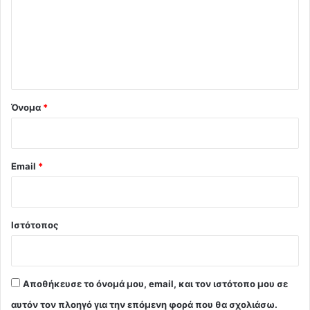
λ
ι
ο
*
Όνομα
*
Email
*
Ιστότοπος
Αποθήκευσε το όνομά μου, email, και τον ιστότοπο μου σε
αυτόν τον πλοηγό για την επόμενη φορά που θα σχολιάσω.