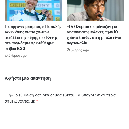
Περήφανος μπαμπάς ο Περικλής
«Οι Ολυμπιακοί φώναζαν για
Ιακωβάκης για το χάλκινο
οφσάιντ στο μπάσκετ, πριν 10
μετάλλιο της κόρης του Ελένης
χρόνια έμαθαν ότι η μπάλα είναι
στο παγκόσμιο πρωτάθλημα
πορτοκαλί»
στίβου Κ20
5 ώρες ago
2 ώρες ago
Αφήστε μια απάντηση
Η ηλ. διεύθυνση σας δεν δημοσιεύεται.
Τα υποχρεωτικά πεδία
σημειώνονται με
*
Σ
χ
ό