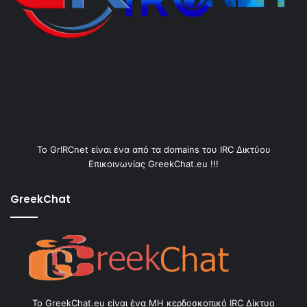
Το GrIRCnet είναι ένα από τα domains του IRC Δικτύου
Επικοινωνίας GreekChat.eu !!!
GreekChat
Το GreekChat.eu είναι ένα ΜΗ κερδοσκοπικό IRC Δίκτυο