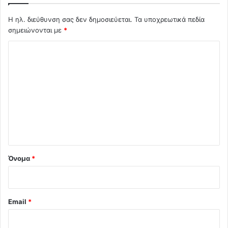
Η ηλ. διεύθυνση σας δεν δημοσιεύεται.
Τα υποχρεωτικά πεδία
σημειώνονται με
*
Σ
χ
ό
λ
ι
ο
*
Όνομα
*
Email
*