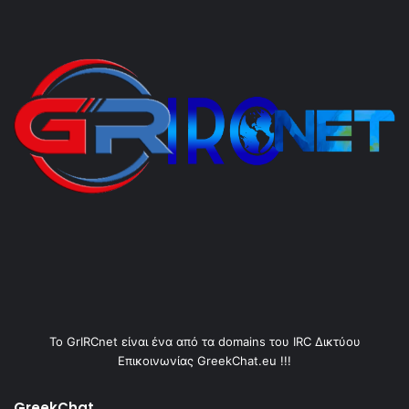
Το GrIRCnet είναι ένα από τα domains του IRC Δικτύου
Επικοινωνίας GreekChat.eu !!!
GreekChat