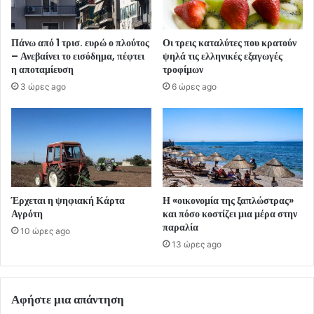
Πάνω από 1 τρισ. ευρώ ο πλούτος
Οι τρεις καταλύτες που κρατούν
– Ανεβαίνει το εισόδημα, πέφτει
ψηλά τις ελληνικές εξαγωγές
η αποταμίευση
τροφίμων
3 ώρες ago
6 ώρες ago
Έρχεται η ψηφιακή Κάρτα
Η «οικονομία της ξαπλώστρας»
Αγρότη
και πόσο κοστίζει μια μέρα στην
παραλία
10 ώρες ago
13 ώρες ago
Αφήστε μια απάντηση